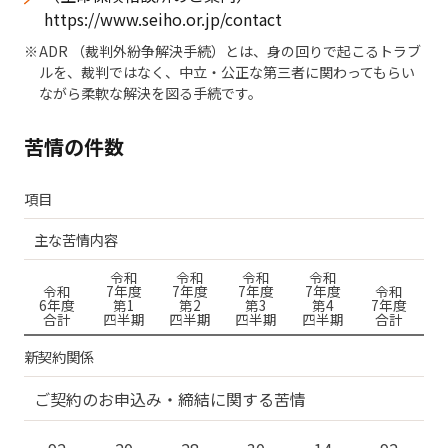
https://www.seiho.or.jp/contact
ADR （裁判外紛争解決手続）とは、身の回りで起こるトラブ
ルを、裁判ではなく、中立・公正な第三者に関わってもらい
ながら柔軟な解決を図る手続です。
苦情の件数
項目
主な苦情内容
令和
令和
令和
令和
令和
7年度
7年度
7年度
7年度
令和
6年度
第1
第2
第3
第4
7年度
合計
四半期
四半期
四半期
四半期
合計
新契約関係
ご契約のお申込み・締結に関する苦情