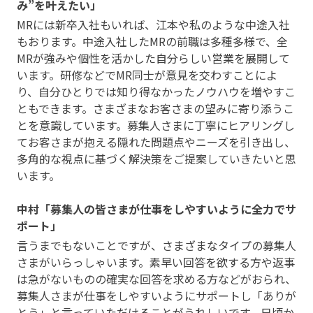
み”を叶えたい」
MRには新卒入社もいれば、江本や私のような中途入社
もおります。中途入社したMRの前職は多種多様で、全
MRが強みや個性を活かした自分らしい営業を展開して
います。研修などでMR同士が意見を交わすことによ
り、自分ひとりでは知り得なかったノウハウを増やすこ
ともできます。さまざまなお客さまの望みに寄り添うこ
とを意識しています。募集人さまに丁寧にヒアリングし
てお客さまが抱える隠れた問題点やニーズを引き出し、
多角的な視点に基づく解決策をご提案していきたいと思
います。
中村「募集人の皆さまが仕事をしやすいように全力でサ
ポート」
言うまでもないことですが、さまざまなタイプの募集人
さまがいらっしゃいます。素早い回答を欲する方や返事
は急がないものの確実な回答を求める方などがおられ、
募集人さまが仕事をしやすいようにサポートし「ありが
とう」と言っていただけることがうれしいです。日頃か