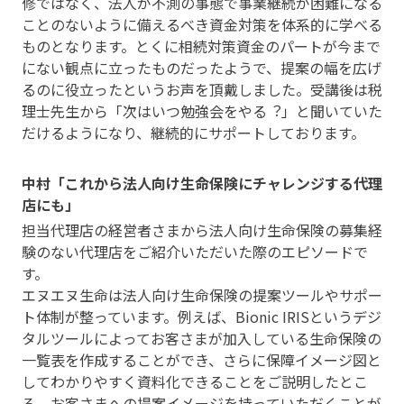
修ではなく、法人が不測の事態で事業継続が困難になる
ことのないように備えるべき資金対策を体系的に学べる
ものとなります。とくに相続対策資金のパートが今まで
にない観点に立ったものだったようで、提案の幅を広げ
るのに役立ったというお声を頂戴しました。受講後は税
理士先生から「次はいつ勉強会をやる︖」と聞いていた
だけるようになり、継続的にサポートしております。
中村「これから法人向け生命保険にチャレンジする代理
店にも」
担当代理店の経営者さまから法人向け生命保険の募集経
験のない代理店をご紹介いただいた際のエピソードで
す。
エヌエヌ生命は法人向け生命保険の提案ツールやサポー
ト体制が整っています。例えば、Bionic IRISというデジ
タルツールによってお客さまが加入している生命保険の
一覧表を作成することができ、さらに保障イメージ図と
してわかりやすく資料化できることをご説明したとこ
ろ、お客さまへの提案イメージを持っていただくことが