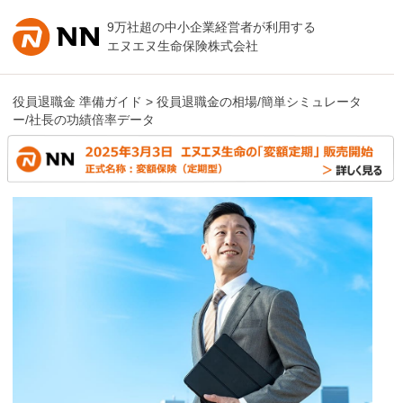
内容へスキップ
9万社超の中小企業経営者が利用する
エヌエヌ生命保険株式会社
役員退職金 準備ガイド
> 役員退職金の相場/簡単シミュレータ
ー/社長の功績倍率データ