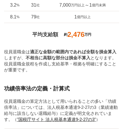
3.2
31
7,000
～1
%
社
万円以上
億円未満
8.1
79
1
%
社
億円以上
2,476
平均支給額
約
万円
役員退職金は
適正な金額の範囲内であれば全額を損金算入
しますが、
不相当に高額な部分は損金不算入
となります。
役員退職金規程を作成し支給基準・根拠を明確にすること
が重要です。
功績倍率法の定義・計算式
役員退職金の算定方法として用いられることの多い「功績
倍率法」については、法人税基本通達9-2-27の3（業績連動
給与に該当しない退職給与）に定義が明文化されていま
す。（
"国税庁サイト 法人税基本通達9-2-27の3"
）