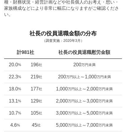
種・財務状況・経営計画などや社長個人のお考え・想い・
家族構成などにより非常に幅広になりますがご確認くださ
い。
社長の役員退職金額の分布
（調査実施：2020年3月）
計981社
社長の役員退職慰労金額
20.0
196
200
%
社
万円未満
22.3
219
200
～1,000
%
社
万円以上
万円未満
18.0
177
1,000
～2,000
%
社
万円以上
万円未満
13.1
129
2,000
～3,000
%
社
万円以上
万円未満
10.7
105
3,000
～5,000
%
社
万円以上
万円未満
4.6
45
5,000
～7,000
%
社
万円以上
万円未満