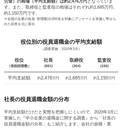
労金）の相場（平均支給額）は約2,476万円
となっていま
す。また、取締役と監査役の相場はそれぞれ約1,685万円、
約1,150万円です。
※全国の企業の役員･管理職10,000名を対象にアンケートを実施し寄せら
れた回答を元に算出
役位別の役員退職金の平均支給額
（調査実施：2020年3月）
役位
社長
取締役
監査役
（有効回答数）
(981)
(364)
(166)
平均支給額
2,476
1,685
1,150
約
万円
約
万円
約
万円
社長の役員退職金額の分布
平均支給額だけだと実態を把握しにくいので、2020年3月に
実施した『中小企業の退職金に関する調査』から「社長の
役員退職金額の分布」もご紹介します。会社の規模・業