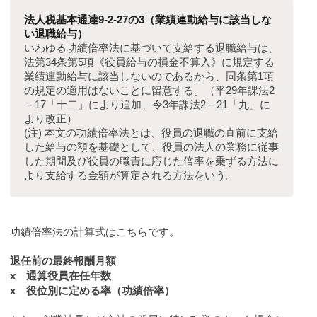
法人税基本通達9-2-27の3（業績連動給与に該当しな
い退職給与）
いわゆる功績倍率法に基づいて支給する退職給与は、
法第34条第5項《役員給与の損金不算入》に規定する
業績連動給与に該当しないのであるから、同条第1項
の規定の適用はないことに留意する。（平29年課法2
－17「十二」により追加、令3年課法2－21「九」に
より改正）
(注) 本文の功績倍率法とは、役員の退職の直前に支給
した給与の額を基礎として、役員の法人の業務に従事
した期間及び役員の職責に応じた倍率を乗ずる方法に
より支給する金額が算定される方法をいう。
功績倍率法の計算式はこちらです。
退任前の最終報酬月額
x 通算役員在任年数
x 役位別に定める率（功績倍率）