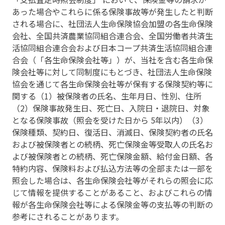
あった場合やこれらに係る保険事故等が発生したと判断
される場合に、社団法人生命保険協会加盟の各生命保険
会社、全国共済農業協同組合連合会、全国労働者共済生
活協同組合連合会および日本コープ共済生活協同組合連
合会（「各生命保険会社等」）が、当社を含む各生命保
険会社等に対して同制度にもとづき、社団法人生命保険
協会を通じて各生命保険会社等が保有する保険契約等に
関する（1）被保険者の氏名、生年月日、性別、住所
（2）保険事故発生日、死亡日、入院日・退院日、対象
となる保険事故（照会を受けた日から 5年以内）（3）
保険種類、契約日、復活日、消滅日、保険契約者の氏名
および被保険者との続柄、死亡保険金等受取人の氏名お
よび被保険者との続柄、死亡保険金額、給付金日額、各
特約内容、保険料および払込方法等の全部または一部を
照会した場合は、各生命保険会社等がそれらの照会に応
じて情報を提供することがあること、およびこれらの情
報が各生命保険会社等による保険金等の支払等の判断の
参考にされることがあります。