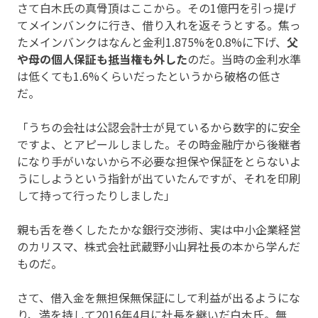
さて白木氏の真骨頂はここから。その1億円を引っ提げ
てメインバンクに行き、借り入れを返そうとする。焦っ
たメインバンクはなんと金利1.875%を0.8%に下げ、
父
や母の個人保証も抵当権も外した
のだ。当時の金利水準
は低くても1.6%くらいだったというから破格の低さ
だ。
「うちの会社は公認会計士が見ているから数字的に安全
ですよ、とアピールしました。その時金融庁から後継者
になり手がいないから不必要な担保や保証をとらないよ
うにしようという指針が出ていたんですが、それを印刷
して持って行ったりしました」
親も舌を巻くしたたかな銀行交渉術、実は中小企業経営
のカリスマ、株式会社武蔵野小山昇社長の本から学んだ
ものだ。
さて、借入金を無担保無保証にして利益が出るようにな
り、満を持して2016年4月に社長を継いだ白木氏。無