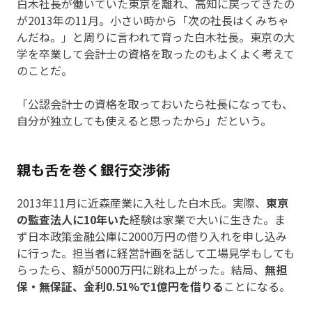
白木社長が働いていた東京を離れ、高知に戻ってきたの
が2013年の11月。小さい時から「次の社長はくみちゃ
んだね。」と周りに言われて育った白木社長。東京の大
学を卒業して会計士の資格を取ったのもよくよく考えて
のことだ。
「公認会計士の資格を取っておいたら社長になっても、
自分が独立しても使えると思ったから」だという。
親も舌を巻く銀行交渉術
2013年11月に近森産業に入社した白木氏。実際、
東京
の監査法人に10年いた
経験は家業で大いに生きた。ま
ず日本政策金融公庫に2000万円の借り入れを申し込み
に行った。担当者に経営計画を話して工場見学もしても
らったら、額が5000万円に跳ね上がった。結局、
無担
保・無保証、金利0.51%で1億円を借りる
ことになる。