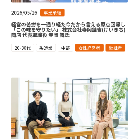
2026/05/26
事業承継
経営の苦労を一通り経た今だから言える原点回帰し
「この味を守りたい」 株式会社寺岡銈吉(けいきち)
商店 代表取締役 寺岡 舞氏
20-30代
製造業
中部
女性経営者
後継者