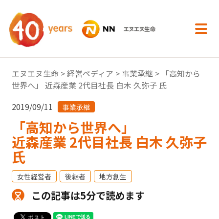
内容へスキップ
エヌエヌ生命
>
経営ペディア
>
事業承継
> 「高知から
世界へ」 近森産業 2代目社長 白木 久弥子 氏
2019/09/11
事業承継
「高知から世界へ」
近森産業 2代目社長 白木 久弥子
氏
女性経営者
後継者
地方創生
この記事は5分で読めます