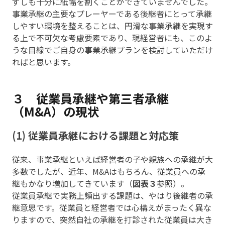
ずしも十分に紙幅を割くことができていませんでした。
事業承継の主要なプレーヤーである後継者にとって承継
しやすい環境を整えることは、円滑な事業承継を実現す
る上で不可欠な考慮要素であり、現経営者にも、このよ
うな目線でご自身の事業承継プランを検討していただけ
ればと思います。
３ 従業員承継や第三者承継
（M&A）の現状
(1) 従業員承継における課題と対応策
従来、事業承継といえば経営者の子や親族への承継が大
多数でしたが、近年、M&Aはもちろん、従業員への承
継もかなり増加してきています（
図表３
参照）。
従業員承継で実務上頻出する課題は、やはり後継者の承
継意思です。従業員と経営者では心構えがまったく異な
りますので、突然自社の承継を打診された従業員は大き