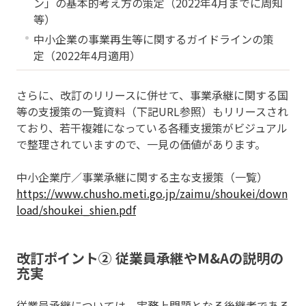
ン」の基本的考え方の策定（2022年4月までに周知
等）
中小企業の事業再生等に関するガイドラインの策
定（2022年4月適用）
さらに、改訂のリリースに併せて、事業承継に関する国
等の支援策の一覧資料（下記URL参照）もリリースされ
ており、若干複雑になっている各種支援策がビジュアル
で整理されていますので、一見の価値があります。
中小企業庁／事業承継に関する主な支援策（一覧）
https://www.chusho.meti.go.jp/zaimu/shoukei/down
load/shoukei_shien.pdf
改訂ポイント② 従業員承継やM&Aの説明の
充実
従業員承継については、実務上問題となる後継者である