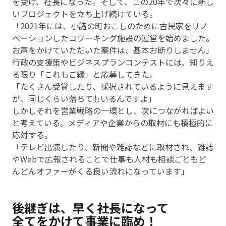
を受け、社長になった。そして、この20年で次々に新し
いプロジェクトを立ち上げ続けている。
「2021年には、小諸の町おこしのために古民家をリノ
ベーションしたコワーキング施設の運営を始めました。
お声をかけていただいた案件は、基本お断りしません」
行政の支援策やビジネスプランコンテストには、知りえ
る限り「これもご縁」と応募してきた。
「たくさん受賞したり、採択されているように見えます
が、同じくらい落ちてもいるんですよ」
しかしそれを営業戦略の一環とし、次につながればよい
と考えている。メディアや企業からの取材にも積極的に
応対する。
「テレビ出演したり、新聞や雑誌などに取材され、雑誌
やWebで広報されることで仕事も人材も相談ごともど
んどんオファーがくる良い流れになっています」
後継ぎは、早く社長になって
全てをかけて事業に臨め！