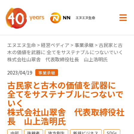
内容へスキップ
エヌエヌ生命
>
経営ペディア
>
事業承継
> 古民家と古
木の価値を武器に 全てをサステナブルにつないでいく
株式会社山翠舎 代表取締役社長 山上浩明氏
2023/04/19
事業承継
古民家と古木の価値を武器に
全てをサステナブルにつないで
いく
株式会社山翠舎 代表取締役社
長 山上浩明氏
中部
後継者
地方創生
新規ビジネス
SDGs