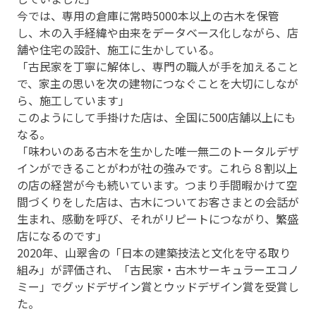
今では、専用の倉庫に常時5000本以上の古木を保管
し、木の入手経緯や由来をデータベース化しながら、店
舗や住宅の設計、施工に生かしている。
「古民家を丁寧に解体し、専門の職人が手を加えること
で、家主の思いを次の建物につなぐことを大切にしなが
ら、施工しています」
このようにして手掛けた店は、全国に500店舗以上にも
なる。
「味わいのある古木を生かした唯一無二のトータルデザ
インができることがわが社の強みです。これら８割以上
の店の経営が今も続いています。つまり手間暇かけて空
間づくりをした店は、古木についてお客さまとの会話が
生まれ、感動を呼び、それがリピートにつながり、繁盛
店になるのです」
2020年、山翠舎の「日本の建築技法と文化を守る取り
組み」が評価され、「古民家・古木サーキュラーエコノ
ミー」でグッドデザイン賞とウッドデザイン賞を受賞し
た。