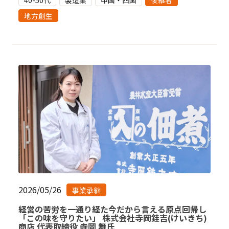
40-50代
製造業
中国・四国
後継者
地方創生
2026/05/26
事業承継
経営の苦労を一通り経た今だから言える原点回帰し
「この味を守りたい」 株式会社寺岡銈吉(けいきち)
商店 代表取締役 寺岡 舞氏