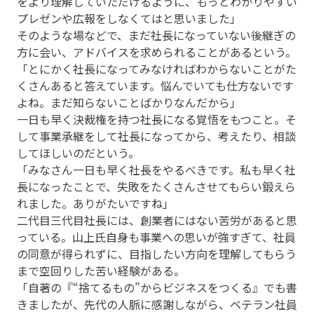
をより理解していただけるように、もっとわかりやすい
プレゼンや広報をしなくてはと思いました」
そのような場などで、まだ社長になっていない後継ぎの
方に会い、アドバイスを求められることがあるという。
「とにかく社長になってみなければわからないことがた
くさんあると答えています。悩んでいても仕方ないです
よね。まだ知らないことばかりなんだから」
一日も早く決裁権を持つ社長になる覚悟をもつこと。そ
して事業承継をして社長になってから、考えたり、相談
してほしいのだという。
「みなさん一日も早く社長をやるべきです。私も早く社
長になったことで、失敗をたくさんさせてもらい鍛えら
れました。ありがたいですね」
二代目三代目社長には、創業者にはない苦労があると思
っている。山上氏自身も事業への思いが強すぎて、社員
の同意が得られずに、目指したい方向を理解してもらう
まで空回りした苦い経験がある。
「自著の『“捨てるもの”からビジネスをつくる』でも書
きましたが、先代の人脈に感謝しながら、ベテラン社員