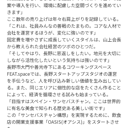
案や導入を行い、環境に配慮した空間づくりを進めてい
きます」
ここ数年の売り上げは年々右肩上がりを記録している。
「これは、社員みんなの善戦のたまもの。コアな人材で
会社を運営するほうが、変化に強いのです」
固定費を増やさずに成長していくスタイルは、山上会長
から教えられた会社経営のツボのひとつだ。
「そしてやはり、長野に恩返しをしたい。地元を大切に
しながら活性化したいという気持ちは強いのです」
長野市大門や善光寺下にあるコワーキングスペース
FEAT.spaceでは、長野スタートアップスタジオの運営
を手伝うなど、人を呼び込み新しい価値を生み出してい
る。また、同じエリアに個性的な店をたくさん作ること
によって、経済を循環させる試みも始まっている。
「目指すはスペイン・サンセバスチャン。ここは世界的
に有名な美食で知られる歴史ある美しい街です」
この「サンセバスチャン構想」を実現するために、飲食
店の開業支援事業「OASIS(オアシス)」をスタートさせ