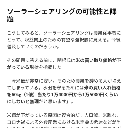
ソーラーシェアリングの可能性と課
題
こうしてみると、ソーラーシェアリングは農業従事者に
とって、収益向上のための有望な選択肢に見える。今後
普及していくのだろうか。
その問題に答える前に、関根氏は
米の買い取り価格が下
がっている
現状を指摘した。
「今米価が非常に安い。そのため農業を辞める人が増え
てしまっている。水田を守るためには
米の買い入れ価格
を60㎏（1俵）当たり1万4000円から1万5000円くらい
にしないと無理
だと思います」。
米価が下がっている原因は複合的だ。人口減、米離れ、
コロナ禍による外食産業における米需要の低迷などが挙