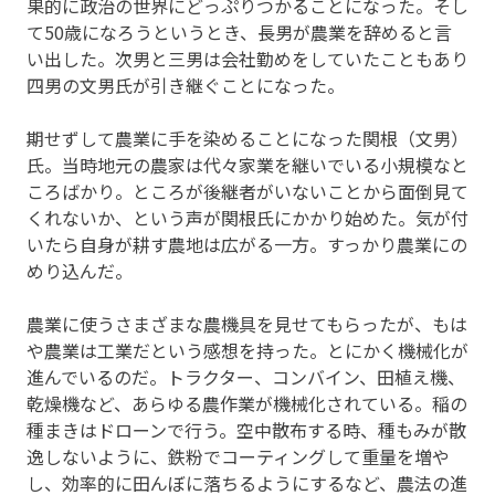
果的に政治の世界にどっぷりつかることになった。そし
て50歳になろうというとき、長男が農業を辞めると言
い出した。次男と三男は会社勤めをしていたこともあり
四男の文男氏が引き継ぐことになった。
期せずして農業に手を染めることになった関根（文男）
氏。当時地元の農家は代々家業を継いでいる小規模なと
ころばかり。ところが後継者がいないことから面倒見て
くれないか、という声が関根氏にかかり始めた。気が付
いたら自身が耕す農地は広がる一方。すっかり農業にの
めり込んだ。
農業に使うさまざまな農機具を見せてもらったが、もは
や農業は工業だという感想を持った。とにかく機械化が
進んでいるのだ。トラクター、コンバイン、田植え機、
乾燥機など、あらゆる農作業が機械化されている。稲の
種まきはドローンで行う。空中散布する時、種もみが散
逸しないように、鉄粉でコーティングして重量を増や
し、効率的に田んぼに落ちるようにするなど、農法の進