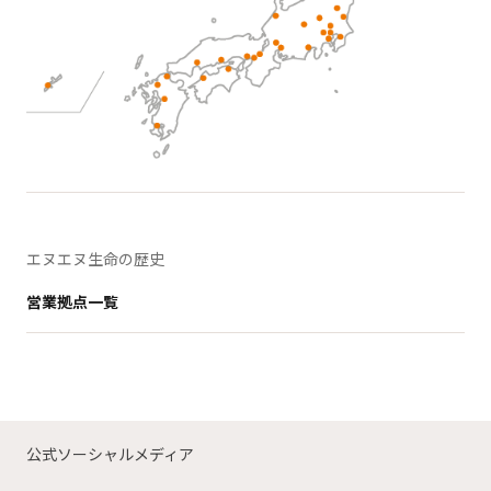
エヌエヌ生命の歴史
営業拠点一覧
公式ソーシャルメディア