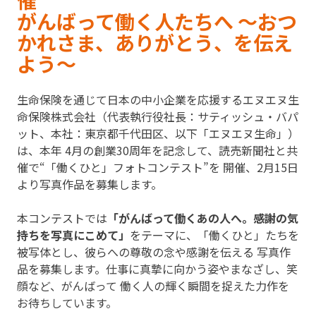
催
がんばって働く人たちへ ～おつ
かれさま、ありがとう、を伝え
よう～
生命保険を通じて日本の中小企業を応援するエヌエヌ生
命保険株式会社（代表執行役社長：サティッシュ・バパ
ット、本社：東京都千代田区、以下「エヌエヌ生命」）
は、本年 4月の創業30周年を記念して、読売新聞社と共
催で“「働くひと」フォトコンテスト”を 開催、2月15日
より写真作品を募集します。
本コンテストでは
「がんばって働くあの人へ。感謝の気
持ちを写真にこめて」
をテーマに、「働くひと」たちを
被写体とし、彼らへの尊敬の念や感謝を伝える 写真作
品を募集します。仕事に真摯に向かう姿やまなざし、笑
顔など、がんばって 働く人の輝く瞬間を捉えた力作を
お待ちしています。