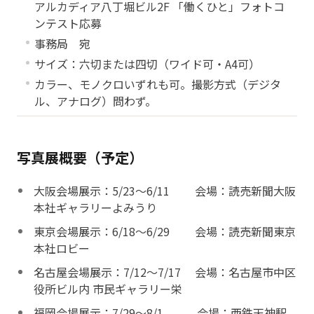
アルカディア八丁堀ビル2F 「働くひと」フォトコ
ンテスト応募
事務局 宛
サイズ：六切または四切（ワイド可・A4可）
カラー、モノクロいずれも可。撮影方式（デジタ
ル、アナログ）問わず。
写真展概要（予定）
大阪会場展示：5/23～6/11 会場：読売新聞大阪
本社ギャラリーよみうり
東京会場展示：6/18～6/29 会場：読売新聞東京
本社ロビー
名古屋会場展示：7/12～7/17 会場：名古屋市中区
役所ビル内 市民ギャラリー栄
福岡会場展示：7/29～8/1 会場：西鉄天神駅