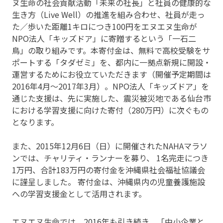
ヌ生命の社会貢献活動「未来の社長」と社員の健康的な
生き方（Live Well）の推進を組み合わせ、社員が走っ
た／歩いた距離1キロにつき100円をエヌエヌ生命が
NPO法人「キッズドア」に寄贈するという「一石二
鳥」の取り組みです。本寄付金は、無料で高校受験をサ
ポートする「タダゼミ」を、都内に一拠点新規に開設・
運営するためにお役立ていただきます（開催予定期間は
2016年4月～2017年3月）。NPO法人「キッズドア」を
通じた支援は、先に実施した、震災被災地である仙台市
における学習支援に向けた寄付（280万円）に次ぐもの
となります。
また、2015年12月6日（日）に開催されたNAHAマラソ
ンでは、チャリティ・ランナーを募り、 1名完走につき
1万円、合計183万円の寄付金を沖縄県社会福祉協議会
に謹呈しました。 寄付金は、沖縄県内の児童養護施設
への学習支援金として活用されます。
エヌエヌ生命では、2016年も引き続き、「中小企業と