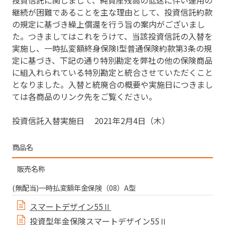
投資信託に関しまして、純資産残⾼の低迷に伴い運⽤の
継続が困難であることを主な理由として、投資信託約款
の規定に基づき繰上償還を行う旨の案内がございまし
た。つきましてはこれをうけて、当該投資信託の入替を
実施し、一時払変額終身保険I型普通保険約款第3条の規
定に基づき、下記の通り特別勘定を弊社の他の保険商品
に組入れられている特別勘定と統合させていただくこと
となりました。入替と統廃合の概要や実施日につきまし
ては各商品のリンク先をご覧ください。
投資信託入替実施日 2021年2月4日（木）
商品名
販売名称
(無配当)⼀時払変額年⾦保険（08）A型
スマートデザイン55Ⅱ
投資型年⾦保険スマートデザイン55Ⅱ