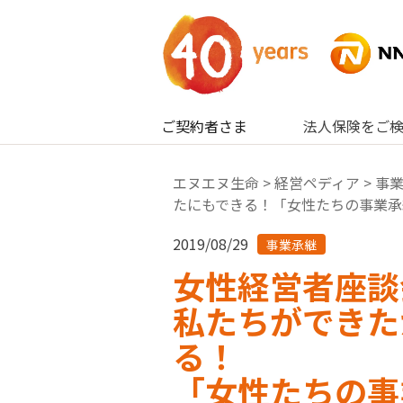
内容へスキップ
ご契約者さま
法人保険をご
エヌエヌ生命
>
経営ペディア
>
事
たにもできる！「女性たちの事業承
2019/08/29
事業承継
女性経営者座談
私たちができた
る！
「女性たちの事