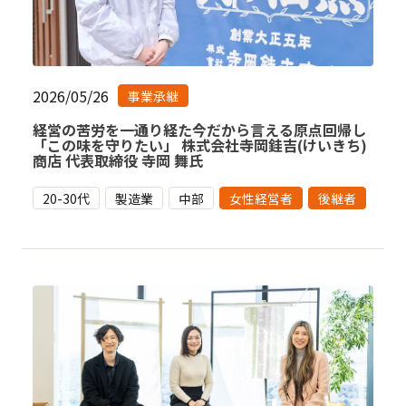
2026/05/26
事業承継
経営の苦労を一通り経た今だから言える原点回帰し
「この味を守りたい」 株式会社寺岡銈吉(けいきち)
商店 代表取締役 寺岡 舞氏
20-30代
製造業
中部
女性経営者
後継者