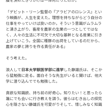
「デビット・リーン監督の『アラビアのロレンス』とい
う映画が、人生を変えた。理想を持ちながらどう自分の
仕事をやっていけば良いのか。そういう意識がムラムラ
と湧き上がり、畜産を農家の生業の一つとしてではな
く、人々の生活に不可欠で大切な基幹となる産業に引き
上げていこう。全国に種豚の出荷をしているのだから、
農家の夢と誇りを作る責任がある」
そう考えた。
浪人して
日本大学獣医学部に進学
した静雄氏は、そこか
ら猛勉強に走る。面白そうな先生がいると聞けば、他大
学に潜り込んででも勉強した。
貪欲な知識欲、持ち前の好奇心。知りたい！と思ったら
誰にでも会いに行き教えを請う。彼らはむき出しの探究
心を隠さない静雄氏を可愛がりそして、惜しみなく知識