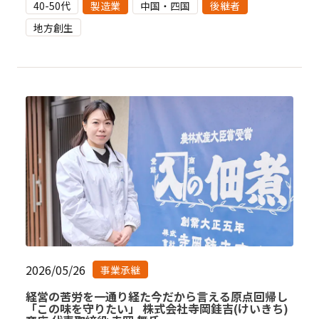
40-50代
製造業
中国・四国
後継者
地方創生
2026/05/26
事業承継
経営の苦労を一通り経た今だから言える原点回帰し
「この味を守りたい」 株式会社寺岡銈吉(けいきち)