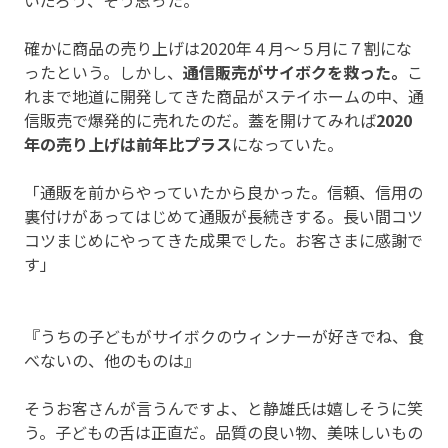
いだろう、そう思った。
確かに商品の売り上げは2020年４月～５月に７割にな
ったという。しかし、
通信販売がサイボクを救った。
こ
れまで地道に開発してきた商品がステイホームの中、通
信販売で爆発的に売れたのだ。蓋を開けてみれば
2020
年の売り上げは前年比プラス
になっていた。
「通販を前からやっていたから良かった。信頼、信用の
裏付けがあってはじめて通販が長続きする。長い間コツ
コツまじめにやってきた成果でした。お客さまに感謝で
す」
『うちの子どもがサイボクのウィンナーが好きでね、食
べないの、他のものは』
そうお客さんが言うんですよ、と静雄氏は嬉しそうに笑
う。子どもの舌は正直だ。品質の良い物、美味しいもの