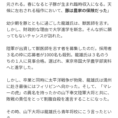
元される。春になると子豚が生まれ臨時収入になる。天
候に左右される稲作において、
豚は農家の保険だった
」
幼少期を豚とともに過ごした龍雄氏は、獣医師を志す。
しかし、財政的な理由で大学進学を断念。そんな折に願
ってもないチャンスが訪れた。
陸軍が出資して獣医師を志す者を募集したのだ。採用者
３名の枠に応募者が1000名も殺到。龍雄氏は３名のう
ちの１人に見事合格。選ばれ、東京帝国大学農学部実科
へと進学した。
しかし、卒業と同時に太平洋戦争が勃発、龍雄氏は満州
に赴き最後にはフィリピンへ向かった。そして、「マレ
ーの虎」の異名を持ったかの山下奉文陸軍大将と共に、
敗戦の責任をとって割腹自殺を進言することになった。
その時、山下大将は龍雄氏ら青年将校にこう言ったとい
う。