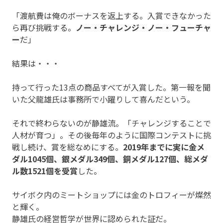
「渡航費は俺のボーナスを返上する。入賞できなかった
ら再び挑戦する。
ノー・チャレンジ・ノー・フューチャ
ー
だ」
結果は・・・
持って行った13点の商品すべてが入賞した。第一報を聞
いた父龍雄氏は事務所で小躍りして喜んだという。
それで終わらないのが静雄流。「チャレンジすることで
人材が育つ」。その後毎年のように国際コンテストに挑
戦し続け、賞を総なめにする。
2019年までに実に金メ
ダル1045個、銀メダル349個、銅メダル127個、総メダ
ル数1521個を受賞
した。
サイボク内のミートショップには金のトロフィーが燦然
と輝く。
静雄氏の経営哲学が世界に認められた証だ。