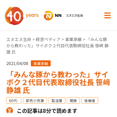
内容へスキップ
エヌエヌ生命
>
経営ペディア
>
事業承継
> 「みんな豚
から教わった」サイボク２代目代表取締役社長 笹﨑 静
雄 氏
2021/04/08
事業承継
「みんな豚から教わった」サイ
ボク２代目代表取締役社長 笹﨑
静雄 氏
60代-
卸売小売業
製造業
関東
後継者
この記事は8分で読めます