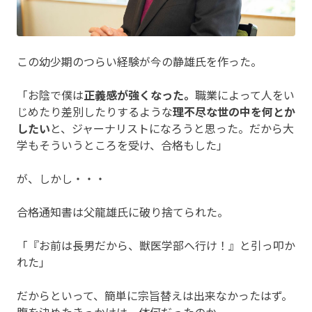
この幼少期のつらい経験が今の静雄氏を作った。
「お陰で僕は
正義感が強くなった。
職業によって人をい
じめたり差別したりするような
理不尽な世の中を何とか
したい
と、ジャーナリストになろうと思った。だから大
学もそういうところを受け、合格もした」
が、しかし・・・
合格通知書は父龍雄氏に破り捨てられた。
「『お前は長男だから、獣医学部へ行け！』と引っ叩か
れた」
だからといって、簡単に宗旨替えは出来なかったはず。
腹を決めたきっかけは一体何だったのか。