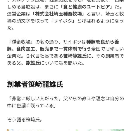
しめる当施設は、まさに「
食と健康のユートピア
」だ。
運営企業は「
株式会社埼玉種畜牧場
」と言い、埼玉と牧
場の頭文字を取って「サイボク」と呼ばれるようになっ
た。
「種畜牧場」の名の通り、サイボクは
種豚改良から養
豚、食肉加工、販売まで一貫体制で行う
全国でも珍しい
企業だ。２代目社長である
笹﨑静雄氏
に、その創業者で
ある父、
龍雄氏
について話を聞いた。
創業者笹﨑龍雄氏
「非常に厳しい人だった。父からの教えや理念は自分の
中に色濃く残っている」
そう語る笹﨑氏。