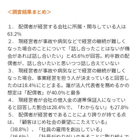
＜調査結果まとめ＞
１. 配偶者が経営する会社に所属・関与している人は
63.2％
２. 現経営者が事故や病気などで経営の継続が難しく
なった場合のことについて「話し合ったことはないが機
会があれば話し合いたい」と45.6％が回答。約半数の配
偶者が、話し合いたいと思いつつ話し合えていない
３. 現経営者が事故や病気などで経営の継続が難しく
なった場合、事業経営を担う人が決まっていると回答し
たのは18.4％にとどまる。誰が法人代表者を務めるかの
想定は「配偶者」が40.0％と最多
４. 現経営者が会社の借入金の連帯保証人になってい
ると回答した割合は28.4％で、「わからない」も27.8％
５. 配偶者が経営者であることにより誇りが持てる点
は、「顧客はじめ社会の要望にこたえている」
（38.8％）、「社員の雇用を創出している」
（36.6％）、「社員がやりがいのあることに取り組んで