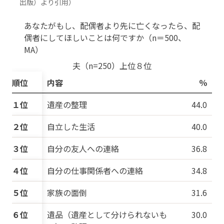
出版）より引用）
あなたがもし、配偶者より先に亡くなったら、配
偶者にしてほしいことは何ですか（n＝500、
MA）
夫（n=250）上位８位
順位
内容
％
１位
遺産の整理
44.0
２位
自立した生活
40.0
３位
自分の友人への連絡
36.8
４位
自分の仕事関係者への連絡
34.8
５位
家族の面倒
31.6
６位
遺品（遺産として分けられないも
30.0