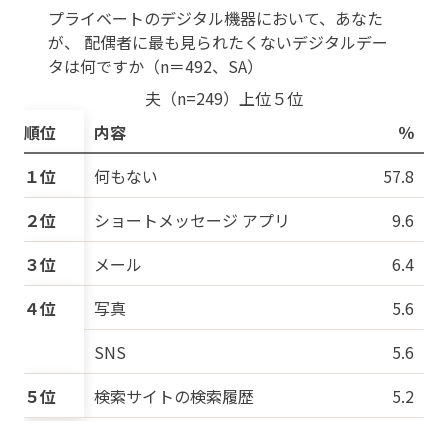
プライベートのデジタル機器において、あなた
が、
配偶者に最も見られたくないデジタルデー
タは何ですか（n＝492、SA）
夫（n=249）上位５位
順位
内容
％
１位
何もない
57.8
２位
ショートメッセージ
アプリ
9.6
３位
メール
6.4
４位
写真
5.6
SNS
5.6
５位
検索サイトの検索履歴
5.2