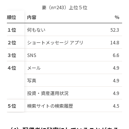
妻（n=243）上位５位
順位
内容
％
１位
何もない
52.3
２位
ショートメッセージ
アプリ
14.8
３位
SNS
6.6
４位
メール
4.9
写真
4.9
投資・資産運用状況
4.9
５位
検索サイトの検索履歴
4.5