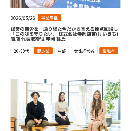
2026/05/26
事業承継
経営の苦労を一通り経た今だから言える原点回帰し
「この味を守りたい」 株式会社寺岡銈吉(けいきち)
商店 代表取締役 寺岡 舞氏
20-30代
製造業
中部
女性経営者
後継者