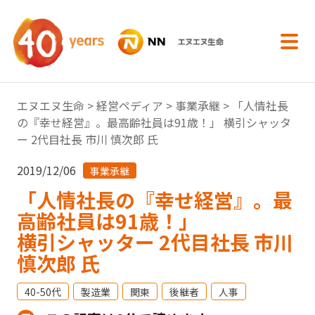
内容へスキップ
エヌエヌ生命
>
経営ペディア
>
事業承継
> 「人情社長
の『幸せ経営』。最高齢社員は91歳！」 横引シャッタ
ー 2代目社長 市川 慎次郎 氏
2019/12/06
事業承継
「人情社長の『幸せ経営』。最
高齢社員は91歳！」
横引シャッター 2代目社長 市川
慎次郎 氏
40-50代
製造業
関東
後継者
人事