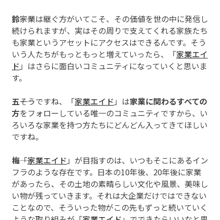
鈴
――家業は継ぐ方がいてこそ、その価値を世の中に発信し
続けられますが、実はその周りで支えてくれる家族たち
も家業というアセットにアクセスはできるんです。そう
いう人たちがもっともっと増えていったら、「
家業エイ
ド
」はさらに面白いコミュニティになっていくと思いま
す。
五
――そうですね、「
家業エイド
」は
家業に関わるすべての
方
をフォローしている唯一のコミュニティですから、い
ろいろな家業を持つ方たちにどんどん入ってきてほしい
ですね。
梅
――「
家業エイド
」が目指すのは、いつもそこにあるイン
フラのような存在です。日本の10年後、20年後に家業
があったら、その土地の素晴らしい文化や風景、美味し
い物が残っていきます。それは大企業だけではできない
ことなので、そういった物がこの先もずっと続いていく
ような取り組みが「
家業エイド
」でできたらいいなと思