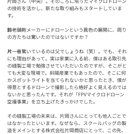
片岡さん（中央）。そのころに培ったマイクロドローン
の技術を活かし、新たな取り組みもスタートしていま
す。
鈴
――老舗鞄メーカーにドローンという異色の展開に、周り
の方たちは驚いたのではないですか？
片
――一番驚いているのは父でしょうね（笑）。でも、それ
にも理由があって。実は家業に入る前、僕はある取引先
の縫製工場で勉強させていただいたのですが、そこがと
ても大変な現場で。斜陽産業でもあったので、そこに何
かスポットライトを当てられないかと思ったとき、僕が
得意とするドローンで撮影したら格好よく見えるのでは
ないかと思ったんです。それが「FPVマイクロドローン
空撮事業」を立ち上げたきっかけでした。
その縫製工場の未来は、片岡さんにとっても他人ごとで
はなかったといいます。なぜなら、スクールバッグの製
造をメインとする株式会社片岡商店にとって、この先、