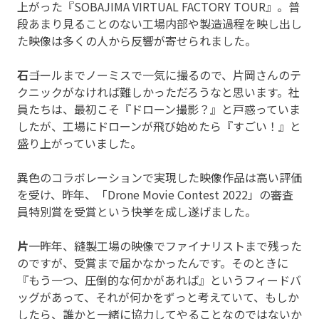
上がった『SOBAJIMA VIRTUAL FACTORY TOUR』。普
段あまり見ることのない工場内部や製造過程を映し出し
た映像は多くの人から反響が寄せられました。
石
――ゴールまでノーミスで一気に撮るので、片岡さんのテ
クニックがなければ難しかっただろうなと思います。社
員たちは、最初こそ『ドローン撮影？』と戸惑っていま
したが、工場にドローンが飛び始めたら『すごい！』と
盛り上がっていました。
異色のコラボレーションで実現した映像作品は高い評価
を受け、昨年、「Drone Movie Contest 2022」の審査
員特別賞を受賞という快挙を成し遂げました。
片
――一昨年、縫製工場の映像でファイナリストまで残った
のですが、受賞まで届かなかったんです。そのときに
『もう一つ、圧倒的な何かがあれば』というフィードバ
ッグがあって、それが何かをずっと考えていて、もしか
したら、誰かと一緒に協力してやることなのではないか