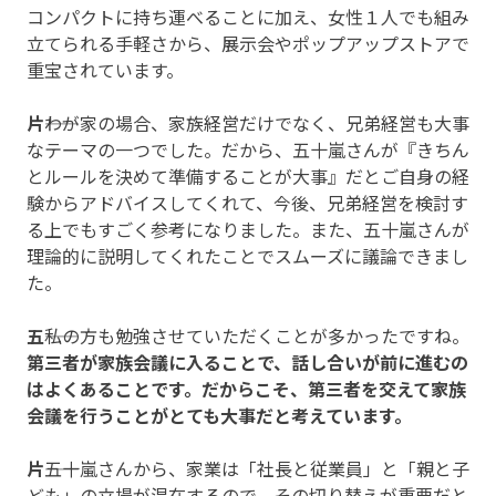
コンパクトに持ち運べることに加え、女性１人でも組み
立てられる手軽さから、展示会やポップアップストアで
重宝されています。
片
――わが家の場合、家族経営だけでなく、兄弟経営も大事
なテーマの一つでした。だから、五十嵐さんが『きちん
とルールを決めて準備することが大事』だとご自身の経
験からアドバイスしてくれて、今後、兄弟経営を検討す
る上でもすごく参考になりました。また、五十嵐さんが
理論的に説明してくれたことでスムーズに議論できまし
た。
五
――私の方も勉強させていただくことが多かったですね。
第三者が家族会議に入ることで、話し合いが前に進むの
はよくあることです。だからこそ、第三者を交えて家族
会議を行うことがとても大事だと考えています。
片
――五十嵐さんから、家業は「社長と従業員」と「親と子
ども」の立場が混在するので、その切り替えが重要だと