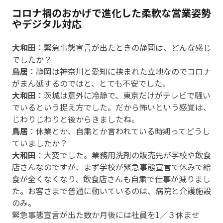
コロナ禍のおかげで進化した柔軟な営業姿勢
やデジタル対応
大和田
：緊急事態宣言が出たときの静岡は、どんな感じ
でしたか？
鳥居
：静岡は神奈川と愛知に挟まれた立地なのでコロナ
がまん延するのではと、とても不安でした。
大和田
：茨城は意外に冷静で、東京だけがテレビで騒い
でいるという捉え方でした。だから怖いという感覚は、
じわりじわりと後からきましたね。
鳥居
：休業とか、自粛とか言われている時期ってどうし
ていましたか？
大和田
：大変でした。業務用洗剤の販売先が学校や飲食
店さんなのですが、まず学校が緊急事態宣言で休みで給
食が全くなくなり、飲食店さんも自粛で仕事が減りまし
た。お客さまで普通に動いているのは、病院と介護施設
のみ。
緊急事態宣言が出た数か月後には社員を1／３休ませ