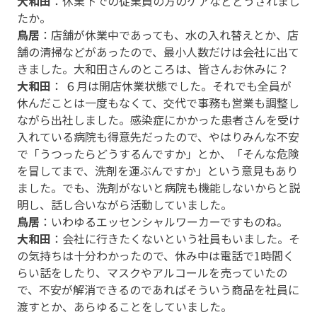
大和田
：休業下での従業員の方のケアなどどうされまし
たか。
鳥居
：店舗が休業中であっても、水の入れ替えとか、店
舗の清掃などがあったので、最小人数だけは会社に出て
きました。大和田さんのところは、皆さんお休みに？
大和田
： ６月は開店休業状態でした。それでも全員が
休んだことは一度もなくて、交代で事務も営業も調整し
ながら出社しました。感染症にかかった患者さんを受け
入れている病院も得意先だったので、やはりみんな不安
で「うつったらどうするんですか」とか、「そんな危険
を冒してまで、洗剤を運ぶんですか」という意見もあり
ました。でも、洗剤がないと病院も機能しないからと説
明し、話し合いながら活動していました。
鳥居
：いわゆるエッセンシャルワーカーですものね。
大和田
：会社に行きたくないという社員もいました。そ
の気持ちは十分わかったので、休み中は電話で1時間く
らい話をしたり、マスクやアルコールを売っていたの
で、不安が解消できるのであればそういう商品を社員に
渡すとか、あらゆることをしていました。