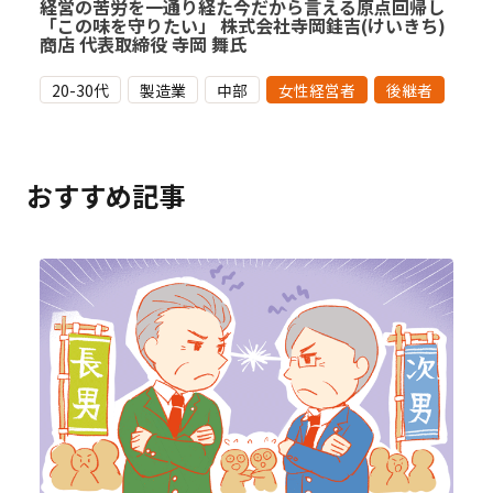
経営の苦労を一通り経た今だから言える原点回帰し
「この味を守りたい」 株式会社寺岡銈吉(けいきち)
商店 代表取締役 寺岡 舞氏
20-30代
製造業
中部
女性経営者
後継者
おすすめ記事