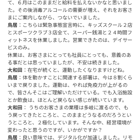
て、６月はこのままだと給料を払えないかなと思いまし
た。その後消毒アルコールの需要が増え、それをお客さ
まにご案内しながら、つないでいました。
鳥居
：こちらは緊急事態宣言時に、キッズスクール２店
とスポーツクラブ３店全て、スーパー銭湯と２４時間フ
ィットネスを休業しました。営業できたのは、デイサー
ビスのみ。
休業は、お客さまにとっても社員にとっても、意義のあ
る事だとは思っていましたが、不安は続きました。
大和田
：在宅が続くと、運動したくなりますけどね。
鳥居
：体を動かすことに関連する部署は、今は８割くら
いまで戻りました。運動は、やれば免疫力が上がるの
で、皆さんそこはご理解いただけている。でも入浴施設
とか飲食は、ほとんど戻らない感じが続いています。
大和田
： うちのお客さまの業種は多岐に渡るので、も
う戻ってきたところと、このままどうなるのだろうとい
うところと、２極化しています。そんな中、経営環境が
変わったと思うのですが、いかがですか？
鳥居
：良い意味では、デジタル化が加速しました。リモ