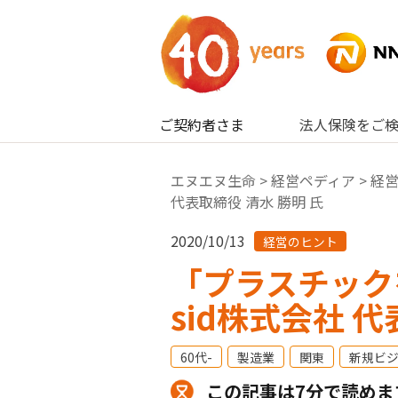
内容へスキップ
ご契約者さま
法人保険をご
エヌエヌ生命
>
経営ペディア
>
経
代表取締役 清水 勝明 氏
2020/10/13
経営のヒント
「プラスチック
sid株式会社 代
60代-
製造業
関東
新規ビ
この記事は7分で読めま