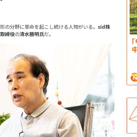
形の分野に革命を起こし続ける人物がいる。
sid株
取締役
の
清水勝明氏
だ。