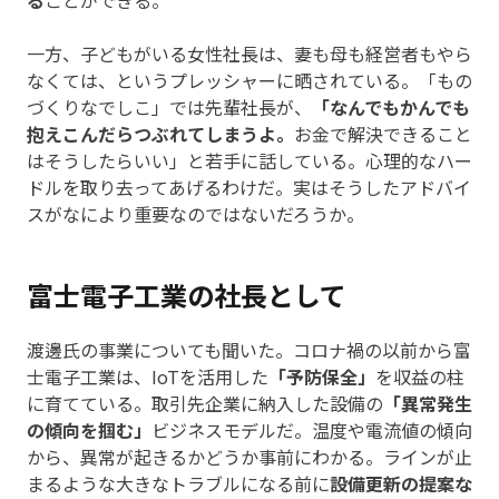
一方、子どもがいる女性社長は、妻も母も経営者もやら
なくては、というプレッシャーに晒されている。「もの
づくりなでしこ」では先輩社長が、
「なんでもかんでも
抱えこんだらつぶれてしまうよ。
お金で解決できること
はそうしたらいい」と若手に話している。心理的なハー
ドルを取り去ってあげるわけだ。実はそうしたアドバイ
スがなにより重要なのではないだろうか。
富士電子工業の社長として
渡邊氏の事業についても聞いた。コロナ禍の以前から富
士電子工業は、IoTを活用した
「予防保全」
を収益の柱
に育てている。取引先企業に納入した設備の
「異常発生
の傾向を掴む」
ビジネスモデルだ。温度や電流値の傾向
から、異常が起きるかどうか事前にわかる。ラインが止
まるような大きなトラブルになる前に
設備更新の提案な