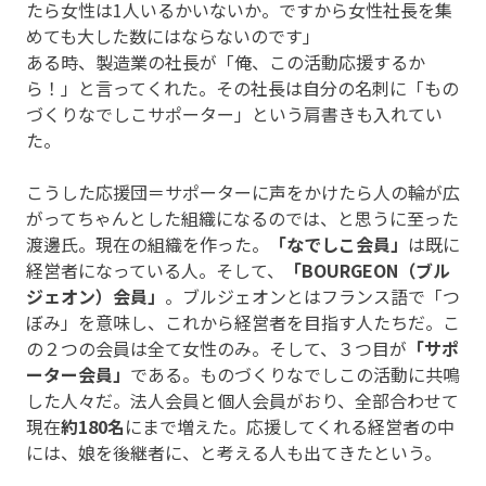
たら女性は1人いるかいないか。ですから女性社長を集
めても大した数にはならないのです」
ある時、製造業の社長が「俺、この活動応援するか
ら！」と言ってくれた。その社長は自分の名刺に「もの
づくりなでしこサポーター」という肩書きも入れてい
た。
こうした応援団＝サポーターに声をかけたら人の輪が広
がってちゃんとした組織になるのでは、と思うに至った
渡邊氏。現在の組織を作った。
「なでしこ会員」
は既に
経営者になっている人。そして、
「BOURGEON（ブル
ジェオン）会員」
。ブルジェオンとはフランス語で「つ
ぼみ」を意味し、これから経営者を目指す人たちだ。こ
の２つの会員は全て女性のみ。そして、３つ目が
「サポ
ーター会員」
である。ものづくりなでしこの活動に共鳴
した人々だ。法人会員と個人会員がおり、全部合わせて
現在
約180名
にまで増えた。応援してくれる経営者の中
には、娘を後継者に、と考える人も出てきたという。