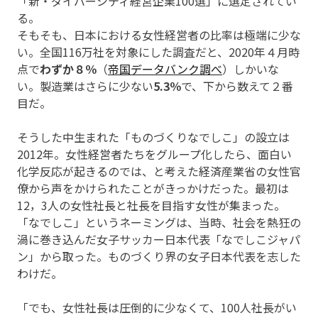
「新・ダイバーシティ経営企業100選」に選定されてい
る。
そもそも、日本における女性経営者の比率は極端に少な
い。全国116万社を対象にした調査だと、2020年４月時
点で
わずか８％
（
帝国データバンク調べ
）しかいな
い。製造業はさらに少ない
5.3％
で、下から数えて２番
目だ。
そうした中生まれた「ものづくりなでしこ」の設立は
2012年。女性経営者たちをグループ化したら、面白い
化学反応が起きるのでは、と考えた経済産業省の女性官
僚から声をかけられたことがきっかけだった。最初は
12，3人の女性社長と社長を目指す女性が集まった。
「なでしこ」というネーミングは、当時、社会を熱狂の
渦に巻き込んだ女子サッカー日本代表「なでしこジャパ
ン」から取った。ものづくり界の女子日本代表を志した
わけだ。
「でも、女性社長は圧倒的に少なくて、100人社長がい