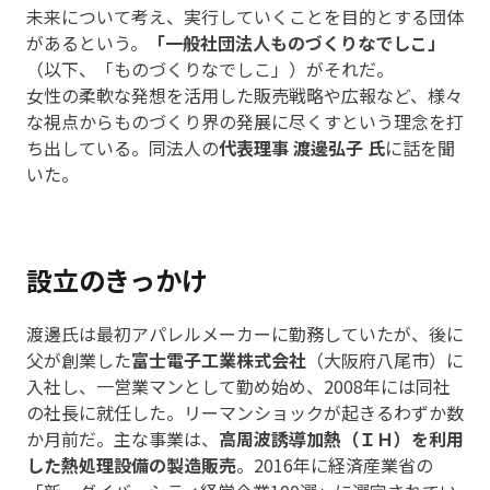
未来について考え、実行していくことを目的とする団体
があるという。
「一般社団法人ものづくりなでしこ」
（以下、「ものづくりなでしこ」）がそれだ。
女性の柔軟な発想を活用した販売戦略や広報など、様々
な視点からものづくり界の発展に尽くすという理念を打
ち出している。同法人の
代表理事 渡邊弘子 氏
に話を聞
いた。
設立のきっかけ
渡邊氏は最初アパレルメーカーに勤務していたが、後に
父が創業した
富士電子工業株式会社
（大阪府八尾市）に
入社し、一営業マンとして勤め始め、2008年には同社
の社長に就任した。リーマンショックが起きるわずか数
か月前だ。主な事業は、
高周波誘導加熱（ＩＨ）を利用
した熱処理設備の製造販売
。2016年に経済産業省の