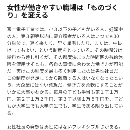
女性が働きやすい職場は「ものづく
り」を変える
富士電子工業では、小３以下の子どもがいる人、妊娠中
の人、第３親等以内に要介護者がいる人はいつでも30
分単位で、遅く来たり、早く帰宅したり、または、中抜
けしてもよい、という制度をとっている。その時間分は
給料から差し引くが、その都度決まった時間帯の有給休
暇を使用せずとも、各自の事情に合わせた働き方が可能
だ。実はこの制度を最も多く利用したのは男性社員だ。
この制度が発足してから離職する人はいなくなったとい
う。大企業にはない発想だ。働き方を柔軟にすることが
いかに大事かわかる。毎月の子ども手当も第１子１万
円、第２子１万２千円、第３子以降１万５千円を、子ど
もが大学生でも大学院生でも、学生である限り出してい
る。
女性社長の発想は男性にはないフレキシブルさがある。