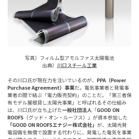
写真）フィルム型アモルファス太陽電池
出典）
川口スチール工業
その川口氏が現在力を注いでいるのが、
PPA（Power
Purchase Agreement）事業
だ。電気事業者と発電事
業者の間で結ぶ「電力販売契約」のことだ。「第三者保
有モデル屋根貸し太陽光事業」と呼ばれるその仕組み
は、川口氏が立ち上げた
一般社団法人
「
GOOD ON
ROOFS
（グッド・オン・ルーフス）」が資本参加した
「GOOD ON ROOFSエナジー株式会社」
が、太陽光発
電設備を無償で設置する代わりに、発電した電気を事業