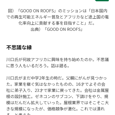
図）「GOOD ON ROOFS」のミッションは「日本国内
での再生可能エネルギー普及とアフリカなど途上国の電
化率向上に貢献する事を目指すこと」だ。
出典）「GOOD ON ROOFS」
不思議な縁
川口氏が何故アフリカに興味を持ち始めたのか。不思議
に思う人もいるだろう。話は遡る。
川口氏がまだ中学2年生の時だ。父親にがんが見つかっ
た。家業を継ぐ気はなかったものの、16才でよその会
社に弟子入り、23才で家業に戻ってきた。会社は金属屋
根の設計施工。ゼネコンのサブコン、下請けをやり、規
模はだんだん拡大していった。屋根業界ではそこそこ大
きな規模になったが、価格競争が激化。これでは潰れ
る、と考えた。