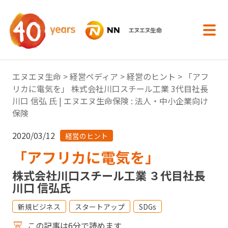
内容へスキップ
エヌエヌ生命
>
経営ペディア
>
経営のヒント
> 「アフ
リカに電気を」 株式会社川口スチール工業 3代目社長
川口 信弘 氏 | エヌエヌ生命保険 : 法人・中小企業向け
保険
2020/03/12
経営のヒント
「アフリカに電気を」
株式会社川口スチール工業 ３代目社長
川口 信弘氏
新規ビジネス
スタートアップ
SDGs
この記事は6分で読めます