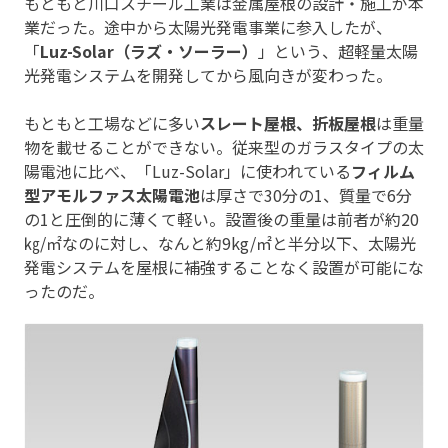
もともと川口スチール工業は金属屋根の設計・施工が本
業だった。途中から太陽光発電事業に参入したが、
「
Luz-Solar（ラズ・ソーラー）
」という、超軽量太陽
光発電システムを開発してから風向きが変わった。
もともと工場などに多い
スレート屋根、折板屋根
は重量
物を載せることができない。従来型のガラスタイプの太
陽電池に比べ、「Luz-Solar」に使われている
フィルム
型アモルファス太陽電池
は厚さで30分の1、質量で6分
の1と圧倒的に薄くて軽い。設置後の重量は前者が約20
㎏/㎡なのに対し、なんと約9kg/㎡と半分以下、太陽光
発電システムを屋根に補強することなく設置が可能にな
ったのだ。