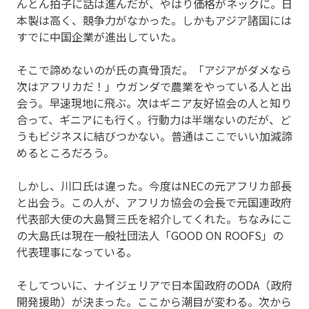
んとん拍子に話は進んだが、やはり価格がネックに。日
本製は高く、競争力がなかった。しかもアジア諸国には
すでに中国企業が進出していた。
そこで諦めないのが氏の真骨頂だ。「アジアがダメなら
次はアフリカだ！」ウガンダで農業をやっている人と出
会う。早速現地に飛ぶ。次はギニア友好協会の人と知り
合って、ギニアにも行く。行動力は半端ないのだが、ど
うもビジネスに結びつかない。普通はここでいい加減諦
めるところだろう。
しかし、川口氏は違った。今度はNECの元アフリカ部長
と出会う。この人が、アフリカ協会の会長で元国連政府
代表部大使の大島賢三氏を紹介してくれた。ちなみにこ
の大島氏は現在一般社団法人「GOOD ON ROOFS」の
代表理事になっている。
そしてついに、ナイジェリアで日本国政府のODA（政府
開発援助）が決まった。ここから潮目が変わる。次から