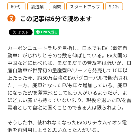
60代-
製造業
関東
スタートアップ
SDGs
この記事は6分で読めます
カーボンニュートラルを目指し、日本でもEV（電気自
動車）がじわりとその台数を伸ばしている。EV大国の
中国などに比べれば、まだまだその普及率は低いが、日
産自動車が世界初の量産型EVリーフを発売して10年以
上たった今、約50万台強のEVがグローバルで販売され
た。一方、廃車となったEVも年々増加している。廃車
になったEVを蓄電池として使う人がいるようだが、よ
ほど広い庭でも持っていない限り、現役を退いたEVを蓄
電池として自宅に置くことのできる人は限られよう。
そうした中、使われなくなったEVのリチウムイオン電
池を再利用しようと思い立った人がいる。