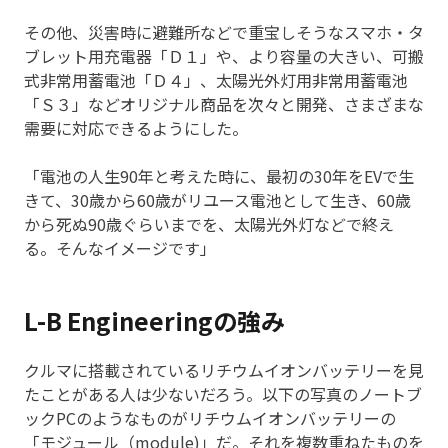
その他、災害時に避難所などで重宝しそうなスマホ・タ
ブレット用充電器「Ｄ１」や、より容量の大きい、可搬
式非常用蓄電池「Ｄ４」、太陽光外灯用非常用蓄電池
「Ｓ３」などオリジナル商品を次々と開発、さまざまな
需要に対応できるようにした。
「電池の人生90年と考えた時に、最初の30年をEVで生
きて、30歳から60歳がリユース電池として生き、60歳
から死ぬ90歳ぐらいまでを、太陽光外灯などで終え
る。そんなイメージです」
L-B Engineeringの強み
クルマに搭載されているリチウムイオンバッテリーを見
たことがある人は少ないだろう。以下の写真のノートブ
ックPCのようなものがリチウムイオンバッテリーの
「モジュール（module)」だ。それを複数重ねたものを