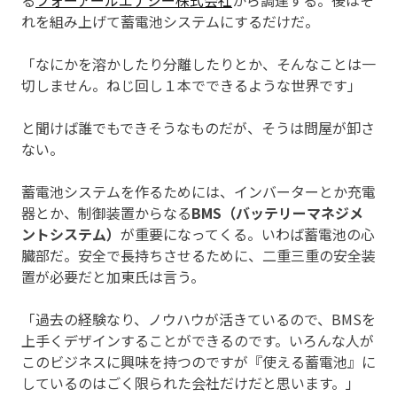
る
フォーアールエナジー株式会社
から調達する。後はそ
れを組み上げて蓄電池システムにするだけだ。
「なにかを溶かしたり分離したりとか、そんなことは一
切しません。ねじ回し１本でできるような世界です」
と聞けば誰でもできそうなものだが、そうは問屋が卸さ
ない。
蓄電池システムを作るためには、インバーターとか充電
器とか、制御装置からなる
BMS（バッテリーマネジメ
ントシステム）
が重要になってくる。いわば蓄電池の心
臓部だ。安全で長持ちさせるために、二重三重の安全装
置が必要だと加東氏は言う。
「過去の経験なり、ノウハウが活きているので、BMSを
上手くデザインすることができるのです。いろんな人が
このビジネスに興味を持つのですが『使える蓄電池』に
しているのはごく限られた会社だけだと思います。」