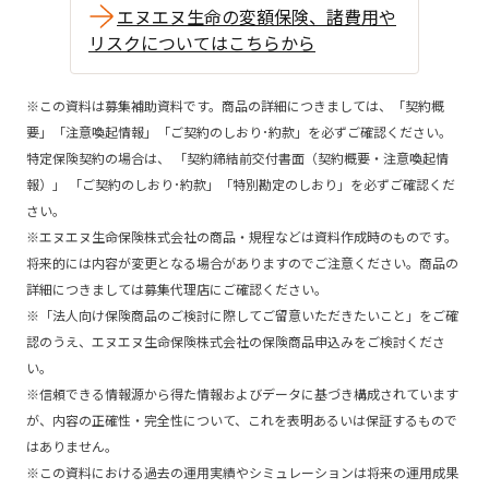
エヌエヌ生命の変額保険、諸費用や
リスクについてはこちらから
※この資料は募集補助資料です。商品の詳細につきましては、「契約概
要」「注意喚起情報」「ご契約のしおり･約款」を必ずご確認ください。
特定保険契約の場合は、 「契約締結前交付書面（契約概要・注意喚起情
報）」 「ご契約のしおり･約款」「特別勘定のしおり」を必ずご確認くだ
さい。
※エヌエヌ生命保険株式会社の商品・規程などは資料作成時のものです。
将来的には内容が変更となる場合がありますのでご注意ください。商品の
詳細につきましては募集代理店にご確認ください。
※「法人向け保険商品のご検討に際してご留意いただきたいこと」をご確
認のうえ、エヌエヌ生命保険株式会社の保険商品申込みをご検討くださ
い。
※信頼できる情報源から得た情報およびデータに基づき構成されています
が、内容の正確性・完全性について、これを表明あるいは保証するもので
はありません。
※この資料における過去の運用実績やシミュレーションは将来の運用成果