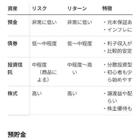
資産
リスク
リターン
特徴
預金
非常に低い
非常に低い
・元本保証あり
・インフレに弱
債券
低〜中程度
低〜中程度
・利子収入が中
・比較的安定
投資信
中程度
中程度〜高
・分散投資型
託
（商品に
い
・初心者も少額
よる）
ら始めやすい
株式
高い
高い
・譲渡益や配当
らい
・株主優待もあ
預貯金