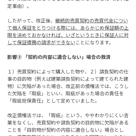
定事由）。
したがって、改正後、
継続的売買契約の売買代金につい
て個人保証をとりつける際には、あらかじめ保証額の上
限を決めておかなければ、いざというときに保証人に対
して保証債務の請求ができない
ことになります。
影響③ 「契約の内容に適合しない」場合の救済
１）売買契約によって購入した物や、２）請負契約の仕
事の目的物（例えば建築請負契約によって建てられた建
物）に欠陥があった場合、改正前の債権法では、こうし
た欠陥を「瑕疵」といい、瑕疵があった場合の責任を
「瑕疵担保責任」として定めていました。
改正債権法では、「瑕疵」という、ややわかりにくい言
葉をなくし、売買契約や請負契約の目的物に欠陥がある
ことを「目的物が契約の内容に適合しない」場合とし