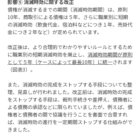
影響⑤ 消滅時効に関する改正
債権が消滅するまでの期間（消滅時効期間）は、原則
10年、商取引による債権は５年、さらに職業別に短期
の消滅時効（飲食代金、宿泊料などにつき１年、売掛代
金につき２年など）が定められています。
改正後は、より合理的でわかりやすいルールとするため
に職業別の短期消滅時効を廃止し、
消滅時効期間が原則
として５年（ケースによって最長10年）に統一
されます
（図表3）。
また、消滅時効の完成をストップする手段についても整
理、見直しが行われました。改正前は、消滅時効の完成
をストップする手段は、裁判手続きや差押え、債務者に
よる債務の承認などに限られていましたが、例えば、債
権者と債務者の間で協議を行うことを書面で合意すれ
ば、消滅時効の進行を一定期間ストップする仕組みがで
きました。