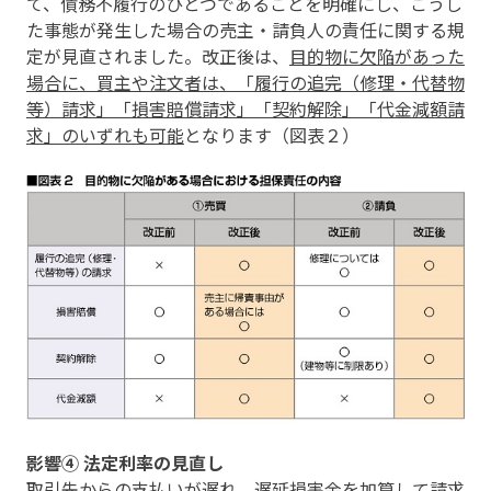
て、債務不履行のひとつであることを明確にし、こうし
た事態が発生した場合の売主・請負人の責任に関する規
定が見直されました。改正後は、
目的物に欠陥があった
場合に、買主や注文者は、「履行の追完（修理・代替物
等）請求」「損害賠償請求」「契約解除」「代金減額請
求」のいずれも可能
となります（図表２）
影響④ 法定利率の見直し
取引先からの支払いが遅れ、遅延損害金を加算して請求