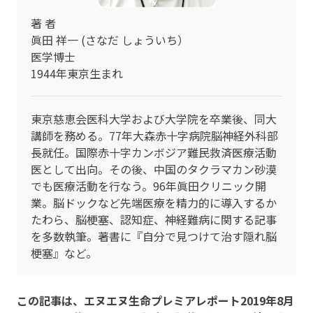
著 者
眞田 祥一 (さなだ しょういち）
医学博士
1944年東京生まれ
東京慈恵会医科大学および大学院を卒業後、同大
講師を務める。77年大森赤十字病院脳神経外科部
長就任。国際赤十字カンボジア難民救済医療活動
医として出向。その後、中国のタクラマカン砂漠
でも医療活動を行なう。96年眞田クリニック開
業。脳ドックなど先端医療を精力的に導入するか
たわら、脳梗塞、認知症、神経難病に関する記事
を多数執筆。著書に『自分で見つけて治す隠れ脳
梗塞』など。
この記事は、エヌエヌ生命プレミアレポート2019年8月