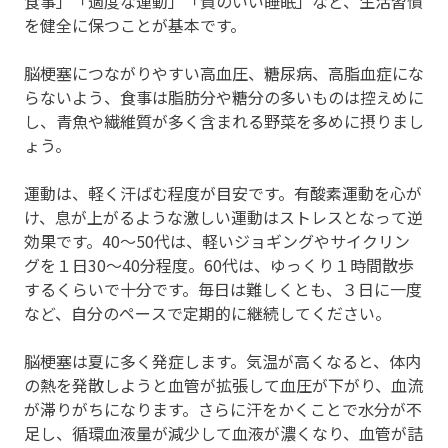
食事」「適度な運動」「質のいい睡眠」など、生活習慣
を健全に保つことが基本です。
脳梗塞につながりやすい高血圧、糖尿病、高脂血症にな
らないよう、食事は脂肪分や糖分の多いものは控えめに
し、青魚や繊維質が多く含まれる野菜を多めに摂りまし
ょう。
運動は、軽く汗ばむ程度が目安です。有酸素運動を心が
け、息が上がるような激しい運動はストレスとなって逆
効果です。40～50代は、軽いジョギングやサイクリン
グを１日30～40分程度。60代は、ゆっくり１時間散歩
するくらいで十分です。毎日は難しくとも、３日に一度
など、自分のペースで定期的に継続してください。
脳梗塞は夏に多く発症します。気温が高くなると、体内
の熱を発散しようと血管が拡張して血圧が下がり、血流
が滞りがちになります。さらに汗をかくことで水分が不
足し、循環血液量が減少して血液が濃くなり、血管が詰