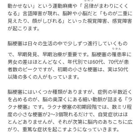
ろれつ
動かせない」という運動麻痺や「
呂律
がまわりにくく
なる」言語障害が現れ、脳幹や小脳だと「ものが二重に
見えたり、顔がしびれる」といった視覚障害、感覚障害
が起こります。
脳梗塞は日々の生活の中で少しずつ進行していくもの
りかん
で、早期発見、早期治療が重要です。脳梗塞の
罹患
率に
男女の差はほとんどなく、年代別では60代、70代が患
者数のピークですが、初期の小さな梗塞は、実は50代
以降の多くの人がもっています。
脳梗塞にはいくつか種類がありますが、症例の半数近く
を占めるのが、脳の奥深くにある細い動脈が詰まる『ラ
クナ梗塞』です。ラクナ梗塞の初期段階では、数ミリ程
度の小さな梗塞が2～3個現れるだけで、自覚症状はほ
とんどありませんが、それが次第に脳内のあちこちに広
がり、重篤な症状を起こすようになっていきます。