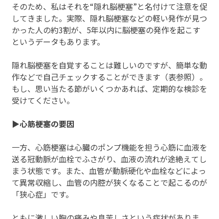
そのため、私はそれを“隠れ脳梗塞”と名付けて注意を促
してきました。実際、隠れ脳梗塞などの軽い発作が見つ
かった人の約3割が、5年以内に脳梗塞の発作を起こす
というデータもあります。
隠れ脳梗塞を自覚することは難しいのですが、簡単な動
作などで自己チェックすることができます（表参照）。
もし、思い当たる節がいくつかあれば、定期的な検診を
受けてください。
▶心筋梗塞の要因
一方、心筋梗塞は心臓のポンプ機能を担う心筋に血液を
送る冠動脈が血栓でふさがり、血液の流れが途絶えてし
まう状態です。また、血管が動脈硬化や血栓などによっ
て異常収縮し、血管の内腔が狭くなることで起こるのが
「狭心症」です。
ともに激しい胸の痛みや息苦しさという症状がありま