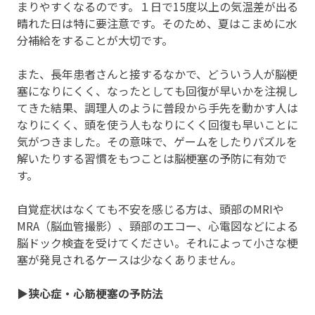
まりやすくなるのです。１日で15度以上の気温差が出る
晴れた日は特に要注意です。そのため、夏はこまめに水
分補給をすることが大切です。
また、長年患者さんと接するなかで、どういう人が脳梗
塞になりにくく、なったとしても回復が早いかを注視し
てきた結果、調理人のように普段から手先を動かす人は
なりにくく、頭を使う人もなりにくく回復も早いことに
気がつきました。その意味で、ゲームをしたりパズルを
解いたりする習慣をもつことは脳梗塞の予防に有効で
す。
自覚症状はなくても不安を感じる方は、頭部のMRIや
MRA（脳血管撮影）、頸部のエコー、心電図などによる
脳ドック検査を受けてください。それによって小さな梗
塞が発見されるケースは少なくありません。
▶狭心症・心筋梗塞の予防法