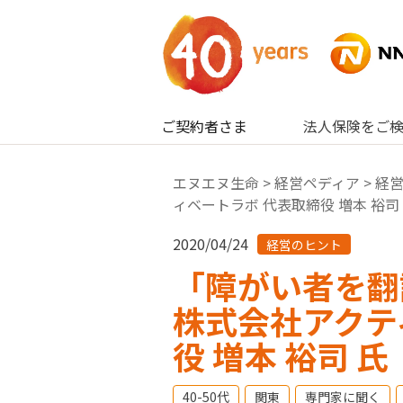
内容へスキップ
ご契約者さま
法人保険をご
エヌエヌ生命
>
経営ペディア
>
経
ィベートラボ 代表取締役 増本 裕司
2020/04/24
経営のヒント
「障がい者を翻
株式会社アクテ
役 増本 裕司 氏
40-50代
関東
専門家に聞く