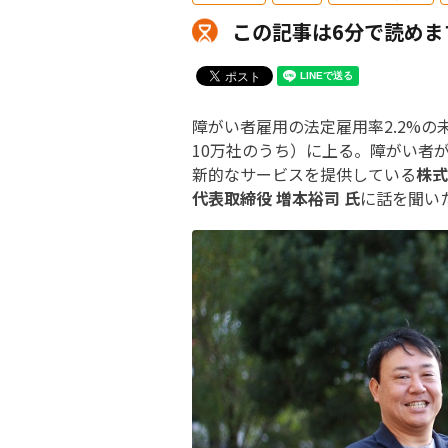
この記事は6分で読めま
障がい者雇用の法定雇用率2.2%の
10万社のうち）に上る。障がい者
新的なサービスを提供している
株式
代表取締役 増本裕司 氏
に話を聞い