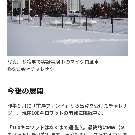
写真）寒冷地で実証実験中のマイクロ風車
©株式会社チャレナジー
今後の展開
昨年９月に「前澤ファンド」から出資を受けたチャレナ
ジー、
現在100キロワットの開発に挑戦中
だ。
「
100キロワットはあくまで通過点。最終的にMW（メ
ガワット）を目指します。
そのために、さらなる資金調