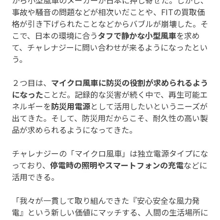
事故や騒音の問題などが相次いだことや、FITの買取価
格が引き下げられたことなどからバブルが崩壊した。そ
こで、日本の環境に合う
タフで静かな小型風車
を求め
て、チャレナジーに問い合わせが来るようになったとい
う。
２つ目は、
マイクロ風車に防災の役割が求められるよう
になった
ことだ。記録的な災害が続く中で、再生可能エ
ネルギーを
防災用電源
として活用したいというニーズが
出てきた。そして、防災用だからこそ、耐久性の高い製
品が求められるようになってきた。
チャレナジーの「マイクロ風車」は独立電源タイプにな
っており、
停電時の照明やスマートフォンの充電
などに
活用できる。
「我々が一貫して取り組んできた『安心安全な風力発
電』という新しい価値にマッチする、人間の生活場所に