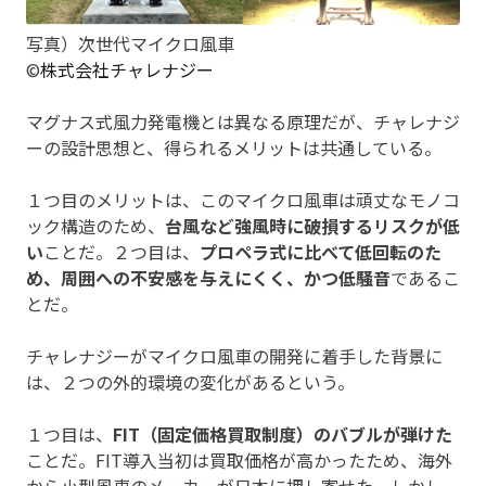
写真）次世代マイクロ風車
©
株式会社チャレナジー
マグナス式風力発電機とは異なる原理だが、チャレナジ
ーの設計思想と、得られるメリットは共通している。
１つ目のメリットは、このマイクロ風車は頑丈なモノコ
ック構造のため、
台風など強風時に破損するリスクが低
い
ことだ。２つ目は、
プロペラ式に比べて低回転のた
め、周囲への不安感を与えにくく、かつ低騒音
であるこ
とだ。
チャレナジーがマイクロ風車の開発に着手した背景に
は、２つの外的環境の変化があるという。
１つ目は、
FIT（固定価格買取制度）のバブルが弾けた
ことだ。FIT導入当初は買取価格が高かったため、海外
から小型風車のメーカーが日本に押し寄せた。しかし、