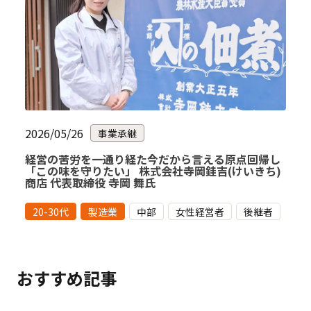
2026/05/26
事業承継
経営の苦労を一通り経た今だから言える原点回帰し
「この味を守りたい」 株式会社寺岡銈吉(けいきち)
商店 代表取締役 寺岡 舞氏
20-30代
製造業
中部
女性経営者
後継者
おすすめ記事