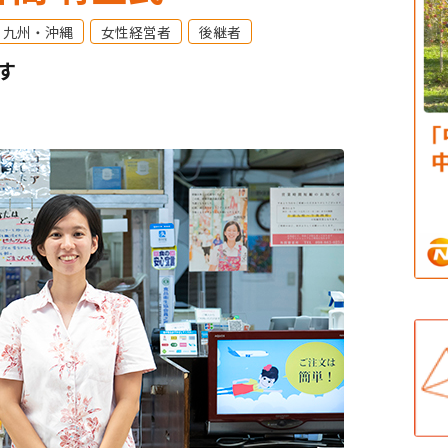
九州・沖縄
女性経営者
後継者
す