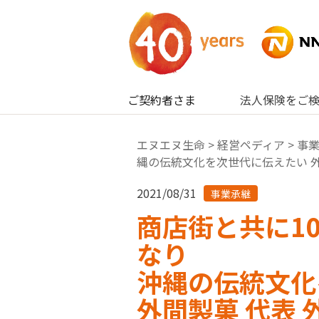
内容へスキップ
ご契約者さま
法人保険をご
エヌエヌ生命
>
経営ペディア
>
事
縄の伝統文化を次世代に伝えたい 外
2021/08/31
事業承継
商店街と共に1
なり
沖縄の伝統文化
外間製菓 代表 