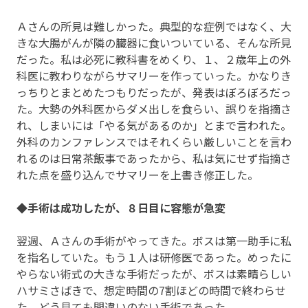
Ａさんの所見は難しかった。典型的な症例ではなく、大
きな大腸がんが隣の臓器に食いついている、そんな所見
だった。私は必死に教科書をめくり、１、２歳年上の外
科医に教わりながらサマリーを作っていった。かなりき
っちりとまとめたつもりだったが、発表はぼろぼろだっ
た。大勢の外科医からダメ出しを食らい、誤りを指摘さ
れ、しまいには「やる気があるのか」とまで言われた。
外科のカンファレンスではそれくらい厳しいことを言わ
れるのは日常茶飯事であったから、私は気にせず指摘さ
れた点を盛り込んでサマリーを上書き修正した。
◆手術は成功したが、８日目に容態が急変
翌週、Ａさんの手術がやってきた。ボスは第一助手に私
を指名していた。もう１人は研修医であった。めったに
やらない術式の大きな手術だったが、ボスは素晴らしい
ハサミさばきで、想定時間の7割ほどの時間で終わらせ
た。どう見ても間違いのない手術であった。