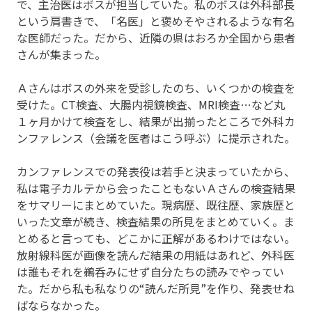
で、主治医はボスが担当していた。私のボスは外科部長
という肩書きで、「名医」と褒めそやされるような有名
な医師だった。だから、近隣の県はおろか全国から患者
さんが集まった。
Ａさんはボスの外来を受診したのち、いくつかの検査を
受けた。CT検査、大腸内視鏡検査、MRI検査…など丸
１ヶ月かけて検査をし、結果が出揃ったところで外科カ
ンファレンス（会議を医者はこう呼ぶ）に提示された。
カンファレンスでの発表役は若手と決まっていたから、
私は電子カルテから会ったこともないＡさんの検査結果
をサマリーにまとめていた。現病歴、既往歴、家族歴と
いった文章が続き、検査結果の所見をまとめていく。ま
とめると言っても、どこかに正解があるわけではない。
放射線科医が画像を読んだ結果の用紙はあれど、外科医
は誰もそれを鵜呑みにせず自分たちの読みでやってい
た。だから私も私なりの“読んだ所見”を作り、発表せね
ばならなかった。