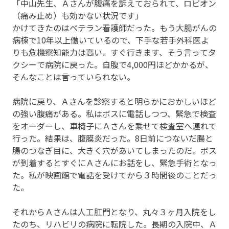
「中山先生、Ａさんが腹痛を訴えておられて、ロピオン
（痛み止め）も効かない状況です」
かけてきたのはベテラン看護師だった。もう大腸がんの
病棟で10年以上働いているので、下手な若手外科医よ
りも危機察知能力は高い。すぐ行きます、そう言ってタ
クシーで病院に戻った。自腹で4,000円ほどかかるが、
そんなことは言っていられない。
病院に戻り、Ａさんを診察すると明らかにおかしいほど
の強い腹痛がある。私はボスに電話しつつ、緊急で検査
をオーダーし、車椅子にＡさんを乗せて検査室へ連れて
行った。結果は、腹膜炎だった。8日前につないだ腸と
腸のつなぎ目に、大きく穴があいてしまったのだ。ボス
が到着するとすぐにＡさんにお話をし、緊急手術となっ
た。私が映画館で電話を受けてから３時間後のことだっ
た。
それからＡさんは人工肛門となり、丸々３ヶ月入院をし
たのち、リハビリの病院に転院した。長期の入院中、Ａ