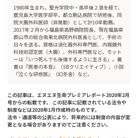
1980年生まれ。聖光学院中・高卒後２浪を経て、
鹿児島大学医学部卒。都立駒込病院で研修後、同
院大腸外科医師（非常勤）として計10年勤務。
2017年２月から福島県高野病院院長、現在福島県
郡山市の総合南東北病院外科医長として、手術の
日々を送る。資格は消化器外科専門医、内視鏡外
科技術認定医（大腸）、外科専門医など。モット
ーは「いつ死んでも後悔するように生きる」。著
書は『医者の本音』（SBクリエイティブ）、小説
『泣くな研修医』（幻冬舎）など。
この記事は、エヌエヌ生命プレミアレポート2020年2月
号からの転載です。 この記事に記載されている法令や
制度などは2020年1月作成時のものです。
法令・通達等の公表により、将来的には制度の内容が変
更となる場合がありますのでご注意ください。