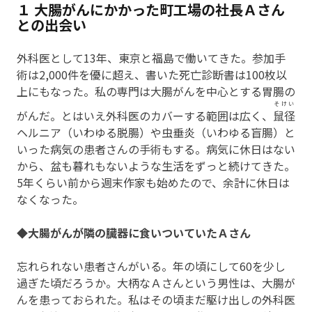
１ 大腸がんにかかった町工場の社長Ａさん
との出会い
外科医として13年、東京と福島で働いてきた。参加手
術は2,000件を優に超え、書いた死亡診断書は100枚以
上にもなった。私の専門は大腸がんを中心とする胃腸の
そけい
がんだ。とはいえ外科医のカバーする範囲は広く、
鼠径
ヘルニア（いわゆる脱腸）や虫垂炎（いわゆる盲腸）と
いった病気の患者さんの手術もする。病気に休日はない
から、盆も暮れもないような生活をずっと続けてきた。
5年くらい前から週末作家も始めたので、余計に休日は
なくなった。
◆大腸がんが隣の臓器に食いついていたＡさん
忘れられない患者さんがいる。年の頃にして60を少し
過ぎた頃だろうか。大柄なＡさんという男性は、大腸が
んを患っておられた。私はその頃まだ駆け出しの外科医