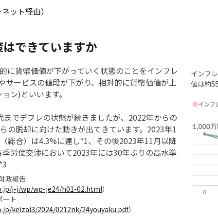
ーネット経由）
策はできていますか
的に貨幣価値が下がっていく状態のことをインフレ
インフレ
物やサービスの値段が下がり、相対的に貨幣価値が上
値は約5
ション)といいます。
年代までデフレの状態が続きましたが、2022年からの
らの脱却に向けた動きが出てきています。2023年1
合）は4.3%に達し*1、その後2023年11月以降
春季労使交渉において2023年には30年ぶりの高水準
3
済財政報告
.jp/j-j/wp/wp-je24/h01-02.html
）
レポート
.jp/keizai3/2024/0212nk/24youyaku.pdf
）