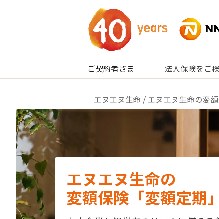
内容へスキップ
ご契約者さま
法人保険をご
エヌエヌ生命
/ エヌエヌ生命の変
エヌエヌ生命の
変額保険「変額定期