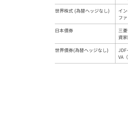
世界株式 (為替ヘッジなし)
イン
ファ
日本債券
三菱
資家
世界債券(為替ヘッジなし)
JD
VA