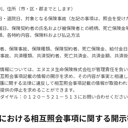
別、住所（市・区・郡までとします）
日・退院日、対象となる保険事故（左記の事項は、照会を受け
滅日、保険契約者の氏名および被保険者との続柄、死亡保険金
額、各特約内容、保険料および払込方法
者、保険事故、保険種類、保険契約者、死亡保険金、給付金日
事故、共済種類、共済契約者、死亡共済金、共済金額、共済掛
情報については、エヌエヌ生命保険株式会社が管理責任を負い
互照会事項記載の情報の開示を求め、その内容が事実と相違し
護に関する法律に違反して相互照会事項記載の情報が取扱われ
提供の停止を求めることができます。
ダイヤル：０１２０－５２１－５１３にお問い合わせください
における相互照会事項に関する開示