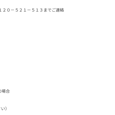
１２０－５２１－５１３までご連絡
の場合
さい）