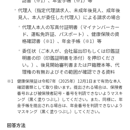
認書（※1）、年金手帳（※1）等
代理人（指定代理請求人、未成年後見人、成年後
見人、本人が委任した代理人）による請求の場合
代理人本人の写真付証明書（マイナンバーカー
ド、運転免許証、パスポート）、健康保険の資
格確認書（※1）、年金手帳（※1）等
委任状（ご本人が、会社届出印もしくは印鑑証
明書の印（印鑑証明書を添付）を押印くださ
い。）、後見開始審判書または戸籍謄本等、代
理権の有無およびその範囲が確認できる資料
健康保険証は令和7年（2025年）12月1日まで有効な本人
確認書類として取り扱います。提出される場合は、保険者
番号および被保険者記号・番号を判読できないようマスキ
ング（黒く塗りつぶし）してください。また、同様に、年
金手帳を提出される場合は、年金番号を判読できないよう
マスキング（黒く塗りつぶし）してください。
回答方法