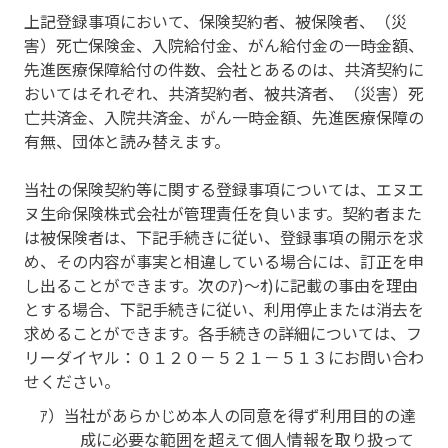
上記登録事項において、保険契約者、被保険者、（災
害）死亡保険金、入院給付金、がん給付金の一時金額、
先進医療保障給付の件数、会社とあるのは、共済契約に
おいてはそれぞれ、共済契約者、被共済者、（災害）死
亡共済金、入院共済金、がん一時金額、先進医療保障の
有無、団体と読み替えます。
当社の保険契約等に関する登録事項については、エヌエ
ヌ生命保険株式会社が管理責任を負います。契約者また
は被保険者は、下記手続きに従い、登録事項の開示を求
め、その内容が事実と相違している場合には、訂正を申
し出ることができます。次のｱ)～ｵ)に記載の事由を理由
とする場合、下記手続きに従い、利用停止または消去を
求めることができます。各手続きの詳細については、フ
リーダイヤル：０１２０－５２１－５１３にお問い合わ
せください。
ｱ）当社があらかじめ本人の同意を得ず利用目的の達
成に必要な範囲を超えて個人情報を取り扱って