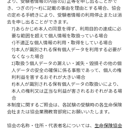
より、受験者情報の内容の訂正等を申し出ることがで
き、つぎのｱ)～ｵ)に記載の事由を理由とする場合、協会
の定める手続きにより、受験者情報の利用停止または消
去を申し出ることができます。
ｱ)あらかじめ本人の同意を得ず、利用目的の達成に必
要な範囲を超えて個人情報を取扱っている場合
ｲ)不適正な個人情報の利用・取得をしている場合
ｳ)本人が識別される保有個人データを利用する必要が
なくなった場合
ｴ)取扱う個人データの漏えい・滅失・毀損その他の個
人データの安全の確保に係る事態であって、個人の権
利利益を害するおそれが大きい場合
ｵ)本人が識別される保有個人データの取扱いにより、
本人の権利又は正当な利益が害されるおそれがある場
合
本制度に関するご照会は、各試験の受験時の各生命保険
会社または協会業務教育部宛にお願いいたします。
協会の名称・住所・代表者名については、
生命保険協会