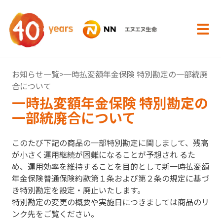
内容へスキップ
お知らせ一覧
>⼀時払変額年⾦保険 特別勘定の⼀部統廃
合について
⼀時払変額年⾦保険 特別勘定の
⼀部統廃合について
このたび下記の商品の⼀部特別勘定に関しまして、残⾼
が⼩さく運⽤継続が困難になることが予想され るた
め、運⽤効率を維持することを⽬的として新⼀時払変額
年⾦保険普通保険約款第１条および第２条の規定に基づ
き特別勘定を設定・廃⽌いたします。
特別勘定の変更の概要や実施⽇につきましては商品のリ
ンク先をご覧ください。