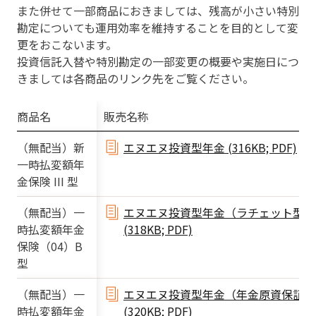
また併せて⼀部商品におきましては、残⾼が⼩さい特別
勘定についても運⽤効率を維持することを⽬的として変
更をおこないます。
投資信託⼊替や特別勘定の⼀部変更の概要や実施⽇につ
きましては各商品のリンク先をご覧ください。
商品名
販売名称
（無配当）新
エヌエヌ投資型年⾦ (316KB; PDF)
⼀時払変額年
⾦保険 III 型
（無配当）⼀
エヌエヌ投資型年⾦（ラチェット型）
時払変額年⾦
(318KB; PDF)
保険（04）B
型
（無配当）⼀
エヌエヌ投資型年⾦（年⾦原資保証型
時払変額年⾦
(320KB; PDF)