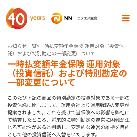
内容へスキップ
お知らせ一覧
>⼀時払変額年⾦保険 運⽤対象（投資信
託）および特別勘定の⼀部変更について
⼀時払変額年⾦保険 運⽤対象
（投資信託）および特別勘定の
⼀部変更について
このたび下記の商品の特別勘定の投資対象である⼀部の
投資信託に関しまして、運⽤会社より運⽤戦略の変更が
提案されました。これを受けて当保険への影響を弊社に
て精査したところ、将来的に特別勘定の運営に困難が⽣
じる可能性があると判断し、安定的な運営の維持を⽬的
として他の投資信託へ⼊替をいたします。