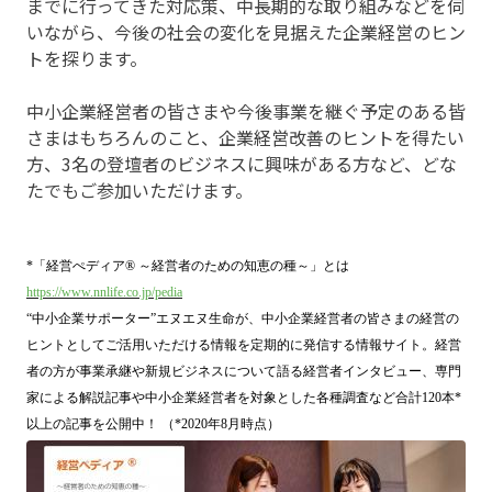
までに行ってきた対応策、中長期的な取り組みなどを伺
いながら、今後の社会の変化を見据えた企業経営のヒン
トを探ります。
中小企業経営者の皆さまや今後事業を継ぐ予定のある皆
さまはもちろんのこと、企業経営改善のヒントを得たい
方、3名の登壇者のビジネスに興味がある方など、どな
たでもご参加いただけます。
*
「経営ぺディア
®
～経営者のための知恵の種～」とは
https://www.nnlife.co.jp/pedia
“
中小企業サポーター
”
エヌエヌ生命が、中小企業経営者の皆さまの経営の
ヒントとしてご活用いただける情報を定期的に発信する情報サイト。経営
者の方が事業承継や新規ビジネスについて語る経営者インタビュー、専門
家による解説記事や中小企業経営者を対象とした各種調査など合計
120
本
*
以上の記事を公開中！ （
*2020
年
8
月時点）