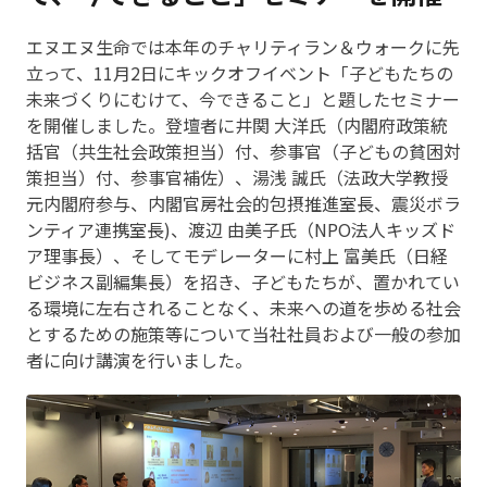
エヌエヌ生命では本年のチャリティラン＆ウォークに先
立って、11月2日にキックオフイベント「子どもたちの
未来づくりにむけて、今できること」と題したセミナー
を開催しました。登壇者に井関 大洋氏（内閣府政策統
括官（共生社会政策担当）付、参事官（子どもの貧困対
策担当）付、参事官補佐）、湯浅 誠氏（法政大学教授
元内閣府参与、内閣官房社会的包摂推進室長、震災ボラ
ンティア連携室長)、渡辺 由美子氏（NPO法人キッズド
ア理事長）、そしてモデレーターに村上 富美氏（日経
ビジネス副編集長）を招き、子どもたちが、置かれてい
る環境に左右されることなく、未来への道を歩める社会
とするための施策等について当社社員および一般の参加
者に向け講演を行いました。