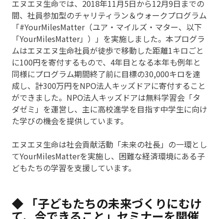
エヌエヌ生命では、2018年11月5日から12月9日までの
間、社員参加型のチャリティラン＆ウォークプログラム
「#YourMilesMatter（ユア・マイルズ・マター、以下
「YourMilesMatter」）」を実施しました。本プログラ
ムはエヌエヌ生命社員が徒歩で移動した距離1キロごと
に100円を寄付するもので、4年目となる本年も例年と
同様にプログラム期間終了前に目標の30,000キロを達
成し、計300万円をNPO法人キッズドアに寄付すること
ができました。NPO法人キッズドアは無料学習会「タ
ダゼミ」を運営し、主に高校進学を目指す中学生に向け
た学びの機会を提供しています。
エヌエヌ生命は社会貢献活動「未来の社長」の一環とし
てYourMilesMatterを実施し、困難な経済環境にある子
どもたちの学習を支援しています。
◆ 「子どもたちの未来づくりにむけ
て、今できること」セミナーを開催