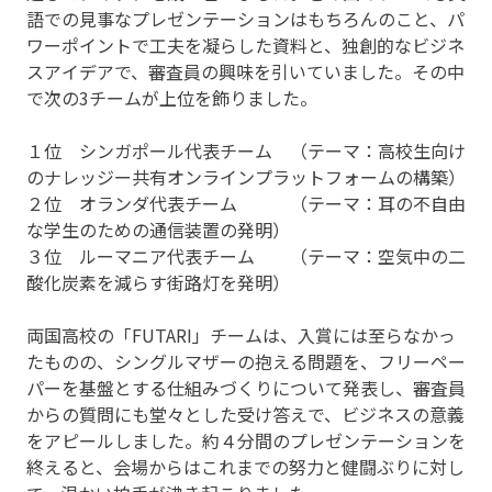
語での見事なプレゼンテーションはもちろんのこと、パ
ワーポイントで工夫を凝らした資料と、独創的なビジネ
スアイデアで、審査員の興味を引いていました。その中
で次の3チームが上位を飾りました。
１位 シンガポール代表チーム （テーマ：高校生向け
のナレッジー共有オンラインプラットフォームの構築）
２位 オランダ代表チーム （テーマ：耳の不自由
な学生のための通信装置の発明）
３位 ルーマニア代表チーム （テーマ：空気中の二
酸化炭素を減らす街路灯を発明）
両国高校の「FUTARI」チームは、入賞には至らなかっ
たものの、シングルマザーの抱える問題を、フリーペー
パーを基盤とする仕組みづくりについて発表し、審査員
からの質問にも堂々とした受け答えで、ビジネスの意義
をアピールしました。約４分間のプレゼンテーションを
終えると、会場からはこれまでの努力と健闘ぶりに対し