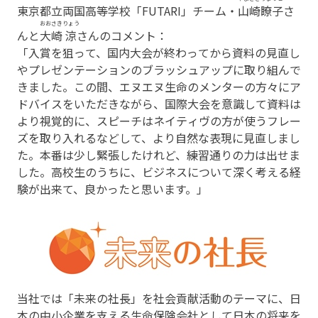
東京都立両国高等学校「FUTARI」チーム・
山崎
瞭子
さ
おおさき
りょう
んと
大崎
涼
さんのコメント：
「入賞を狙って、国内大会が終わってから資料の見直し
やプレゼンテーションのブラッシュアップに取り組んで
きました。この間、エヌエヌ生命のメンターの方々にア
ドバイスをいただきながら、国際大会を意識して資料は
より視覚的に、スピーチはネイティヴの方が使うフレー
ズを取り入れるなどして、より自然な表現に見直しまし
た。本番は少し緊張したけれど、練習通りの力は出せま
した。高校生のうちに、ビジネスについて深く考える経
験が出来て、良かったと思います。」
当社では「未来の社長」を社会貢献活動のテーマに、日
本の中小企業を支える生命保険会社として日本の将来を