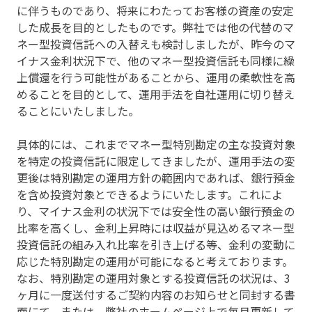
に伴うものであり、将来にわたってお客様の資産の安定
した成長を目的としたものです。弊社では他の代替のマ
ネー型投資信託への入替えも検討しましたが、昨今のマ
イナス金利状況下で、他のマネー型投資信託も同様に繰
上償還を行う可能性があることから、運用の柔軟性を高
めることを目的として、運用手法を自社運用に切り替え
ることにいたしました。
具体的には、これまでマネー型特別勘定の主な投資対象
を特定の投資信託に限定してきましたが、運用手法の変
更後は特別勘定の運用方針の範囲内であれば、銀行預金
を含め投資対象とできるようにいたします。これによ
り、マイナス金利の状況下では安全性の高い銀行預金の
比率を高くし、金利上昇時には収益が見込めるマネー型
投資信託の組み入れ比率を引き上げる等、金利の変動に
応じた特別勘定の運用が可能になると考えております。
なお、特別勘定の運用対象とする投資信託の状況は、3
ヶ月に一度送付するご契約内容のお知らせと同封する書
面にて、または、弊社のホームページ上で毎月更新して