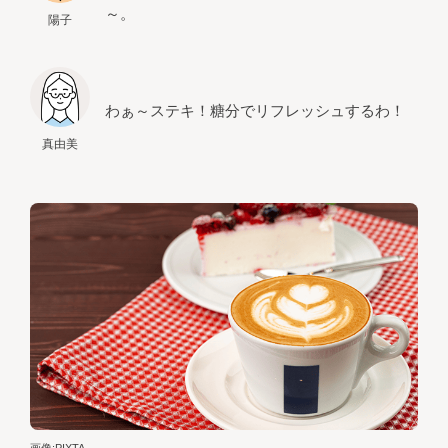
～。
陽子
わぁ～ステキ！糖分でリフレッシュするわ！
真由美
画像:PIXTA