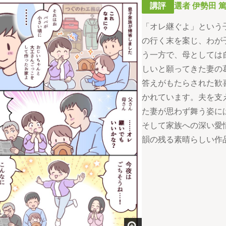
講評
選者 伊勢田 篤
「オレ継ぐよ」という
の行く末を案じ、わが
う一方で、母としては
しいと願ってきた妻の
答えがもたらされた歓
かれています。夫を支
た妻が思わず舞う姿に
そして家族への深い愛
韻の残る素晴らしい作