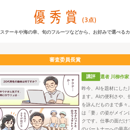
ステーキや海の幸、旬のフルーツなどから、お好みで選べるカ
審査委員長賞
講評
選者 川柳作家
昨今、AIを題材にし
ます。AIの便利さや
を詠んだものまで多々
は「妻」の姿がメイン
クです。仕事の面だけ
のパートナーへの最高