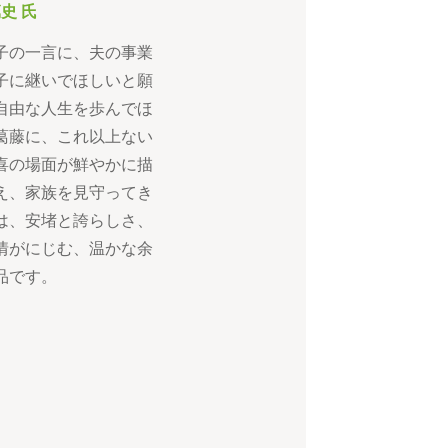
史 氏
子の一言に、夫の事業
子に継いでほしいと願
自由な人生を歩んでほ
葛藤に、これ以上ない
喜の場面が鮮やかに描
え、家族を見守ってき
は、安堵と誇らしさ、
情がにじむ、温かな余
品です。