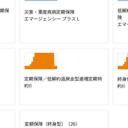
期保
低解
災害・重度疾病定期保険
険
エマージェンシー プラス L
エマ
定期保険／低解約返戻金型逓増定期特
終身
約II
約II
変額保険（終身型）（26）