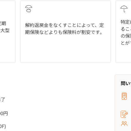
特定
定期
解約返戻金をなくすことによって、定
るこ
の大型
期保険などよりも保険料が割安です｡
の保
とが
問い
満了
00円
DF)