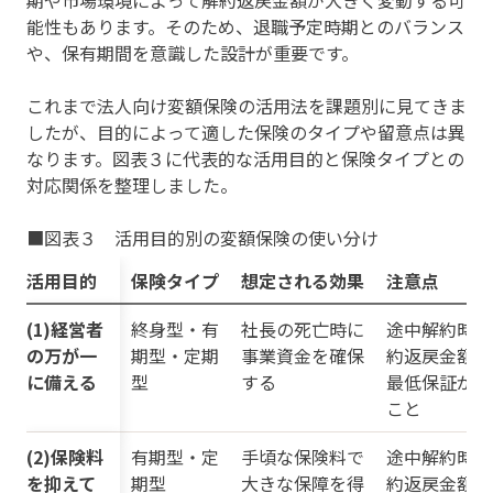
能性もあります。そのため、退職予定時期とのバランス
や、保有期間を意識した設計が重要です。
これまで法人向け変額保険の活用法を課題別に見てきま
したが、目的によって適した保険のタイプや留意点は異
なります。図表３に代表的な活用目的と保険タイプとの
対応関係を整理しました。
■図表３ 活用目的別の変額保険の使い分け
活用目的
保険タイプ
想定される効果
注意点
(1)経営者
終身型・有
社長の死亡時に
途中解約時の
の万が一
期型・定期
事業資金を確保
約返戻金額に
に備える
型
する
最低保証がな
こと
(2)保険料
有期型・定
手頃な保険料で
途中解約時の
を抑えて
期型
大きな保障を得
約返戻金額に