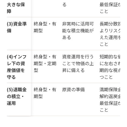
大きな保
る
最低保証がな
障
こと
(3)資金準
終身型・有
非常時に活用可
長期分散投資
備
期型
能な積立機能が
よりリスクを
ある
えた運用を行
こと
(4)インフ
終身型・有
資産運用を行う
短期的な値動
レ下の資
期型・定期
ことで物価の上
に左右されず
産価値を
型
昇に備える
期的な視点を
守る
つこと
(5)退職金
終身型・有
原資の準備
満期保険金額
の積立・
期型
解約返戻金額
運用
最低保証がな
こと