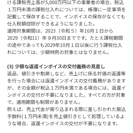
ける課税売上高が5,000万円以下の事業者の場合、税込
１万円未満の課税仕入れについては、帳簿に一定事項を
記載して保存することで、インボイスの保存がなくても
仕入税額控除ができるようになりました。
適用対象期間は、2023（令和５）年10月１日から
2029（令和11）年９月30日までです。たとえ課税期間
の途中であっても2029年10月１日以後に行う課税仕入
れについては、少額特例の対象とはなりません。
(3) 少額な返還インボイスの交付義務の見直し
返品、値引きや割戻しなど、売上げに係る対価の返還等
を行った場合には返還インボイスの交付義務があります
が、その金額が税込１万円未満である場合には、返還イ
ンボイスの交付が不要になりました。すべての方が対象
で、適用期間も制限がありません。
例えば、売上代金が振り込まれる際に差し引かれた振込
手数料(１万円未満)を売上値引きとして処理しているよ
うな場合、返還インボイスの交付が不要になります。