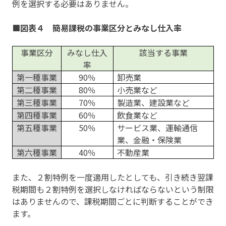
例を選択する必要はありません。
■図表４ 簡易課税の事業区分とみなし仕入率
事業区分
みなし仕入
該当する事業
率
第一種事業
90％
卸売業
第二種事業
80％
小売業など
第三種事業
70％
製造業、建設業など
第四種事業
60％
飲食業など
第五種事業
50％
サービス業、運輸通信
業、金融・保険業
第六種事業
40％
不動産業
また、２割特例を一度適用したとしても、引き続き翌課
税期間も２割特例を選択しなければならないという制限
はありませんので、課税期間ごとに判断することができ
ます。