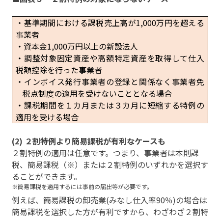
・基準期間における課税売上高が
1,000
万円を超える
事業者
・資本金
1,000
万円以上の新設法人
・調整対象固定資産や高額特定資産を取得して仕入
税額控除を行った事業者
・インボイス発行事業者の登録と関係なく事業者免
税点制度の適用を受けないこととなる場合
・課税期間を１カ月または３カ月に短縮する特例の
適用を受ける場合
(2) ２割特例より簡易課税が有利なケースも
２割特例の適用は任意です。つまり、事業者は本則課
税、簡易課税（※）または２割特例のいずれかを選択す
ることができます。
※簡易課税を適用するには事前の届出等が必要です。
例えば、簡易課税の卸売業(みなし仕入率90％)の場合は
簡易課税を選択した方が有利ですから、わざわざ２割特