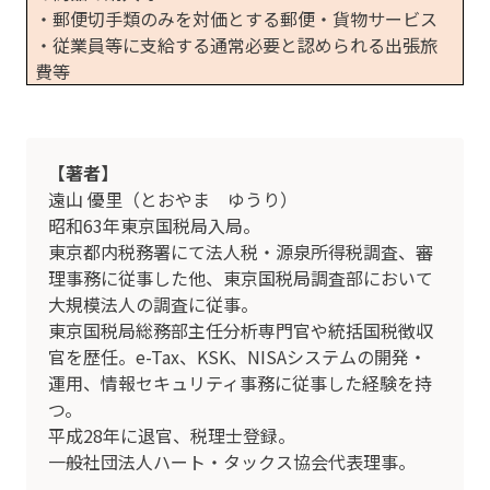
・郵便切手類のみを対価とする郵便・貨物サービス
・従業員等に支給する通常必要と認められる出張旅
費等
【著者】
遠山 優里（とおやま ゆうり）
昭和63年東京国税局入局。
東京都内税務署にて法人税・源泉所得税調査、審
理事務に従事した他、東京国税局調査部において
大規模法人の調査に従事。
東京国税局総務部主任分析専門官や統括国税徴収
官を歴任。e-Tax、KSK、NISAシステムの開発・
運用、情報セキュリティ事務に従事した経験を持
つ。
平成28年に退官、税理士登録。
一般社団法人ハート・タックス協会代表理事。