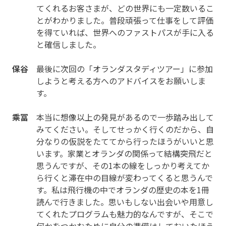
てくれるお客さまが、どの世界にも一定数いるこ
とがわかりました。普段頑張って仕事をして評価
を得ていれば、世界へのファストパスが手に入る
と確信しました。
保谷
最後に次回の「オランダスタディツアー」に参加
しようと考える方へのアドバイスをお願いしま
す。
乘冨
本当に想像以上の発見があるので一歩踏み出して
みてください。そしてせっかく行くのだから、自
分なりの仮説をたててから行ったほうがいいと思
います。家業とオランダの関係って結構突飛だと
思うんですが、その1本の線をしっかり考えてか
ら行くと滞在中の目線が変わってくると思うんで
す。私は飛行機の中でオランダの歴史の本を1冊
読んで行きました。思いもしない出会いや用意し
てくれたプログラムも魅力的なんですが、そこで
何かをつかむために自分の準備はしておいたほう