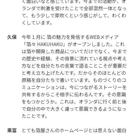
く面白いなと感じています。今までの活動が、オ
ランダで刺激を受けたことで全部混然一体となっ
て、もう少しで芽吹くという感じがして、わくわ
くしています。
久保
今年１月に 箔の魅力を発信するWEBメディア
「箔々 HAKUHAKU」がオープンしました。これ
は箔や開発した商品についてだけでなく、今まで
の歴史や経験、その背景に流れている視点や考え
方などを自分たちの言葉で語ることこそが重要だ
と考え立ち上げたんです。だからそのほとんどの
原稿を自分たちで書いています。ものづくりのコ
ミュニケーションは、今につながるストーリーを
共有するからこそ相手に伝わるんです。その意識
をもつかどうか。これは、オランダに行く前と後
で自分の中で大きく違って意識できるようになっ
たことです。
乘冨
とても箔屋さんのホームページとは思えない面白