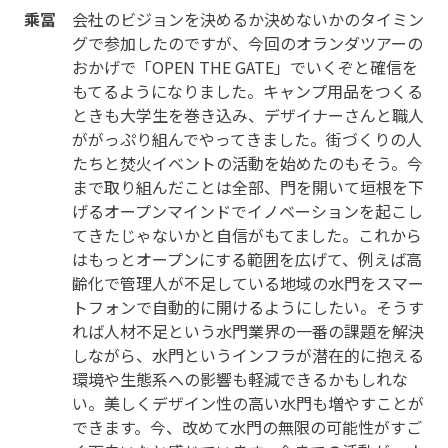
乘冨
会社のビジョンを決めるか決めないかのタイミン
グで参加したのですが、今回のオランダツアーの
おかげで「OPEN THE GATE」でいくぞと確信を
もてるようになりました。キャンプ用品をつくる
ときも大学生を巻き込み、デザイナーさんと職人
ががっぷり組んでやってきました。街づくりの人
たちと焚火イベントの活動を始めたのもそう。今
まで取り組んだことは全部、門を開いて垣根を下
げるオープンマインドでイノベーションを起こし
てきたじゃないかと自信がもてました。これから
はもっとオープンにする範囲を広げて、例えば高
齢化で管理人が不足している地域の水門をスマー
トフォンで自動的に開けるようにしたい。そうす
れば人材不足という水門業界の一番の課題を解決
しながら、水門というインフラが潜在的に抱える
環境や生態系への影響も軽減できるかもしれな
い。美しくデザイン性の高い水門も増やすことが
できます。今、改めて水門の無限の可能性がすご