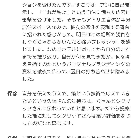
ションを受けたんです。すごくオープンに自己開
示し、「これが私よ」という自信に満ちた内容に
衝撃を受けました。そもそもアトリエ自体が半分
居住スペースなので、彼女の感性を表現する舞台
に招かれた感じがして、明日はこの場所で勝負を
しなくちゃならないんだと強いプレッシャーを感
じました。なのでホテルに帰ってから自分のこれ
までを振り返り、自分が何を見てきたか、何を考
え目指すのかというパーソナルブランディングの
資料を徹夜で作って、翌日の打ち合わせに臨みま
した。
保谷
自分を伝えたうえで、箔という技術で応えていき
たいという久保さんの気持ちは、ちゃんとシグリ
ッドさんに伝わっていたと思います。だから提案
した箔に対してシグリッドさんは高い評価をなさ
ったのだなと感じます。
久保
見映えだけでなく、使い勝手も含めてきちんとデ