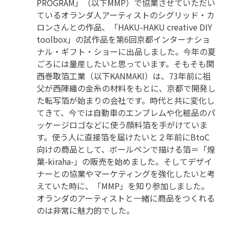
PROGRAM」（以下MMP）で協業させていただい
ているオランダ人アーティストのシグリッド・カ
ロンさんとの作品、「HAKU-HAKU creative DIY
toolbox」の試作品を第6回京都インターナショ
ナル・ギフト・ショーに出品しました。今年の夏
ごろには量産したいと思っています。そもそも関
西巻取箔工業（以下KANMAKI）は、73年前に祖
父が西陣織の金糸の材料をもとに、京都で開発し
た転写箔が始まりの会社です。時代と共に変化し
てきて、今では自動車のエンブレムや化粧品のパ
ッケージロゴなどに使う顔料箔を手がけていま
す。使う人に直接箔を届けたいと２年前にBtoC
向けの商品として、ボールペンで描ける箔＝「煌
葉-kiraha-」の販売を始めました。そしてデザイ
ナーとの協業やマーケティングを強化したいと考
えていた時に、「MMP」を知り参加しました。
オランダのアーティストと一緒に商品をつくれる
のは非常に魅力的でした。