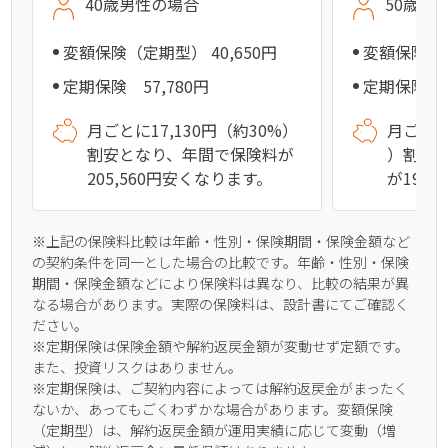
40歳男性の場合
50歳男
変額保険（定期型） 40,650円
変額保険（定
定期保険 57,780円
定期保険 7
月ごとに17,130円（約30%）
月ごとに
割安となり、年間で保険料が
）割安
205,560円安くなります。
が194
※上記の保険料比較は年齢・性別・保険期間・保険金額など
の契約条件を同一とした場合の比較です。年齢・性別・保険
期間・保険金額などにより保険料は異なり、比較の結果が異
なる場合があります。実際の保険料は、設計書にてご確認く
ださい。
※定期保険は保険金額や解約返戻金額が変動せず定額です。
また、投資リスクはありません。
※定期保険は、ご契約内容によっては解約返戻⾦がまったく
ないか、あってもごくわずかな場合があります。変額保険
（定期型）は、解約返戻金額が運用実績に応じて変動（増