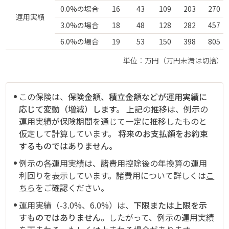
0.0%の場合
16
43
109
203
270
運用実績
3.0%の場合
18
48
128
282
457
6.0%の場合
19
53
150
398
805
単位：万円（万円未満は切捨）
この保険は、
保険金額、積立金額などが運用実績に
応じて変動（増減）します。
上記の推移は、例示の
運用実績が保険期間を通じて一定に推移したものと
仮定して計算しています。
将来のお支払額をお約束
するものではありません。
例示の各運用実績は、諸費用控除後の年換算の運用
利回りを表示しています。諸費用について詳しくは
こ
ちら
をご確認ください。
運用実績（-3.0%、6.0%）は、
下限または上限を示
すものではありません。
したがって、例示の運用実績